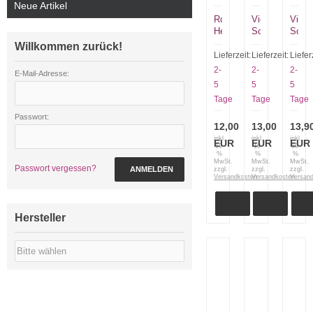
Neue Artikel
Robert
Victorinox
Victo
Herder
Schlüsselanhän
Schlü
Windmühlenmesser
Multiclip
Multic
Willkommen zurück!
Segeltuchhülle
mit
mit
Lieferzeit:
Lieferzeit:
Liefer
9668,5
Karabiner
kurze
2-
2-
2-
E-Mail-Adresse:
lang
Kette
5
5
5
breit
Tage
Tage
Tage
Größe
5
Passwort:
12,00
13,00
13,9
inkl.
inkl.
inkl.
EUR
EUR
EUR
19
19
19
%
%
%
MwSt.
MwSt.
MwSt.
Passwort vergessen?
ANMELDEN
zzgl.
zzgl.
zzgl.
Versandkosten
Versandkosten
Versan
Hersteller