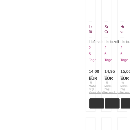
Lederbeuteletui
Sammler
Hamm
für
Case
von
Opinel
Etui
Klaus
No
für
Traun
Lieferzeit:
Lieferzeit:
Liefer
7
12
2-
2-
2-
und
Klappmesser,
5
5
5
8
weich
Tage
Tage
Tage
passend
gepolstert
14,00
14,95
15,0
inkl.
inkl.
inkl.
EUR
EUR
EUR
19
19
19
%
%
%
MwSt.
MwSt.
MwSt.
zzgl.
zzgl.
zzgl.
Versandkosten
Versandkosten
Versan