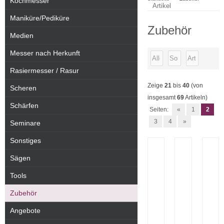
Kochmesser
Artikel
Maniküre/Pediküre
Zubehör
Medien
Messer nach Herkunft
Rasiermesser / Rasur
Zeige
21
bis
40
(von
Scheren
insgesamt
69
Artikeln)
Schärfen
Seiten:
«
1
2
3
4
»
Seminare
Sonstiges
Sägen
Tools
Zubehör
Angebote