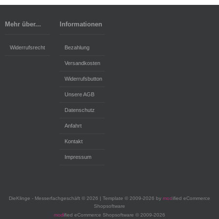
Mehr über...
Informationen
Widerrufsrecht
Bezahlung
Versandkosten
Widerrufsbutton
Unsere AGB
Datenschutz
Anfahrt
Kontakt
Impressum
DieKlinge - Messerfachgeschäft © 2026 | Template © 2009-2026 by
mod
ified eCommerce
Shopsoftware
mod
ified eCommerce Shopsoftware © 2009-2026