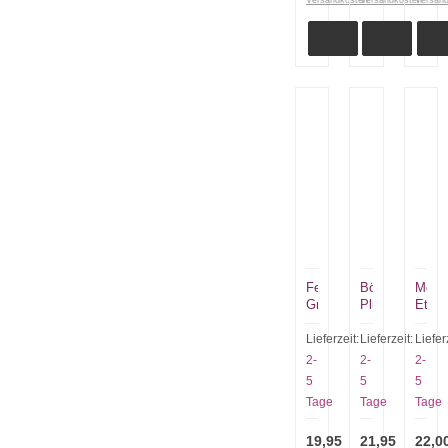
Versandkosten
Versandkosten
Versan
Felix
Böker
Mess
Grillzange
Plus
Etui
Barbecue
Knife
43cm
Zange
Vault
für
Lieferzeit:
Lieferzeit:
Liefer
kleine
6
eine
2-
2-
2-
Kochpinzette
Messer
hochw
5
5
5
Sammlertasch
Präse
Tage
Tage
Tage
19,95
21,95
22,0