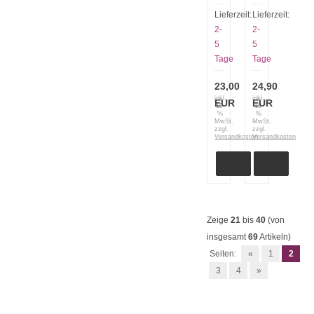
Etui
Messer
4.0524.XL
Leder
Lieferzeit:
Lieferzeit:
breit
Etui
2-
2-
und
braun
5
5
hoch
groß
Tage
Tage
23,00
24,90
inkl.
inkl.
EUR
EUR
19
19
%
%
MwSt.
MwSt.
zzgl.
zzgl.
Versandkosten
Versandkosten
Zeige
21
bis
40
(von
insgesamt
69
Artikeln)
Seiten:
«
1
2
3
4
»