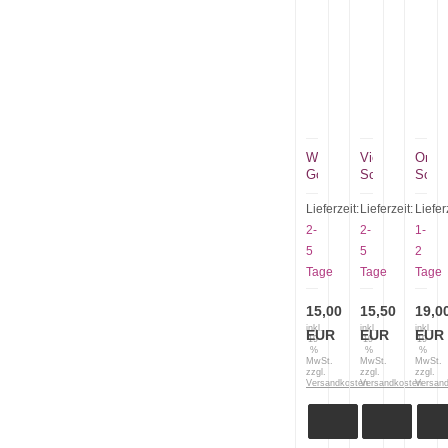
Wüsthof
Victorinox
Ontar
Gourmetpinzette
Schlüsselanhän
Sche
z-
Multiclip
aus
förmig
mit
Nylon
Lieferzeit:
Lieferzeit:
Liefer
9199900901
langer
für
2-
2-
1-
und
die
5
5
2
kurzer
22"
Tage
Tage
Tage
Kette
Mach
15,00
15,50
19,0
inkl.
inkl.
inkl.
EUR
EUR
EUR
19
19
19
%
%
%
MwSt.
MwSt.
MwSt.
zzgl.
zzgl.
zzgl.
Versandkosten
Versandkosten
Versan