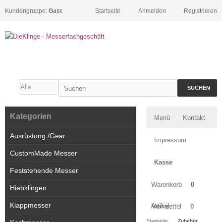
Kundengruppe:
Gast
Startseite
Anmelden
Registrieren
SUCHEN
Kategorien
Menü
Kontakt
Ausrüstung /Gear
Impressum
CustomMade Messer
Kasse
Feststehende Messer
Warenkorb
0
Hiebklingen
Klappmesser
Artikel
Merkzettel
0
Startseite
Zubehör