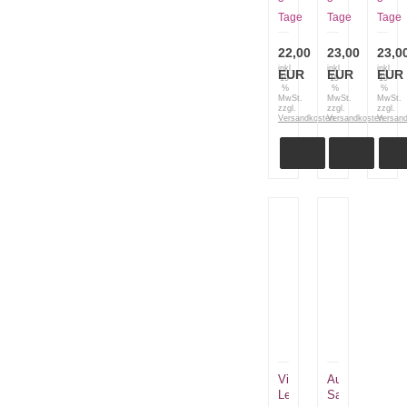
Etui
Tage
Tage
Tage
für
Scheren
Tools
22,00
23,00
23,0
Zubehör
inkl.
inkl.
inkl.
EUR
EUR
EUR
19
19
19
%
%
%
MwSt.
MwSt.
MwSt.
zzgl.
zzgl.
zzgl.
Versandkosten
Versandkosten
Versan
Victorinox
Au
Leder
Sabot