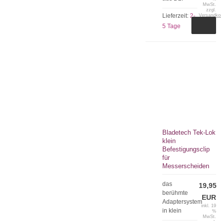
MwSt.
zzgl.
Lieferzeit:
2-
Versandko
5 Tage
Bladetech Tek-Lok
klein
Befestigungsclip
für
Messerscheiden
das
19,95
berühmte
EUR
Adaptersystem
inkl. 19
in klein
%
MwSt.