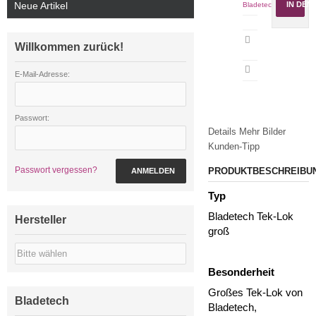
Neue Artikel
IN DE
Bladetech
Artikeldatenblatt
Willkommen zurück!
drucken
E-Mail-Adresse:
Passwort:
Details
Mehr Bilder
Kunden-Tipp
Passwort vergessen?
PRODUKTBESCHREIBU
ANMELDEN
Typ
Bladetech Tek-Lok
Hersteller
groß
Besonderheit
Großes Tek-Lok von
Bladetech
Bladetech,