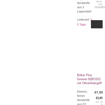
MwSt.
Neckknife
zzgl.
aus 3
Versandko
Lagenstahl
Lieferzeit:
2-
5 Tage
Böker Plus
Gnome 02BO322
mit Olivenholzgriff
Kleines,
67,95
feines
EUR
Neckknife
inkl. 19
aus D2.
%