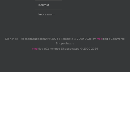
Kontakt
Impressum
DieKlinge - Messerfachgeschäft © 2026 | Template © 2009-2026 by
mod
ified eCommerce
Shopsoftware
mod
ified eCommerce Shopsoftware © 2009-2026