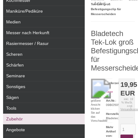
Kochmesser
Artikel
Tek-Lok groß
Befestigungsclip für
Maniküre/Pediküre
Messerscheiden
Medien
Bladetech
Messer nach Herkunft
Tek-Lok groß
Rasiermesser / Rasur
Befestigungscl
Scheren
für
Schärfen
Messerscheid
Seminare
19,95
Lieferzeit:
Sonstiges
2-5
EUR
Tage
Sägen
Für eine
inkl. 19
Art.Nr.:
größere
% MwSt.
Ansicht
09BO505
zzgl.
Tools
klicken
Versandkost
Sie auf
Hersteller:
das
Zubehör
Bladetech
Vorschaubild
Mehr
Angebote
Artikel
von: