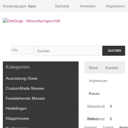
Kundengruppe:
Gast
Startseite
Anmelden
Registrieren
SUCHEN
Kategorien
Menü
Kontakt
Ausrüstung /Gear
Impressum
CustomMade Messer
Kasse
Feststehende Messer
Warenkorb
0
Hiebklingen
Klappmesser
Artikel
Merkzettel
0
Startseite
Zubehör
Blade