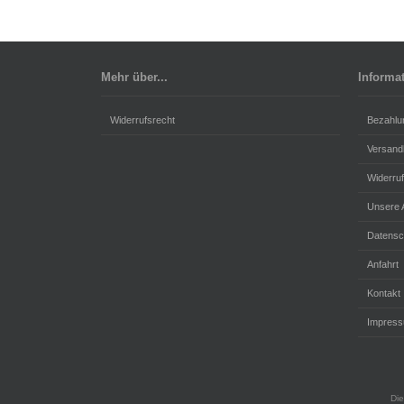
Mehr über...
Informa
Widerrufsrecht
Bezahlu
Versand
Widerru
Unsere
Datensc
Anfahrt
Kontakt
Impres
Die