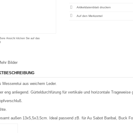
Artikeldatenblatt drucken
ßere Ansicht klicken Sie auf das
d
ehr Bilder
KTBESCHREIBUNG
 Messeretui aus weichem Leder.
r eng anliegend. Gürteldurchfürung für vertikale und horizontale Trageweise 
pfverschluß.
hte.
samt außen 13x5,5x3,5cm. Ideal passend zB. für Au Sabot Baribal, Buck Fold