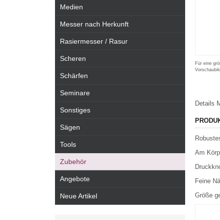
Medien
Messer nach Herkunft
Rasiermesser / Rasur
Scheren
Für eine grö
Vorschaubil
Schärfen
Seminare
Details
M
Sonstiges
PRODU
Sägen
Robustes
Tools
Am Körpe
Zubehör
Druckkno
Angebote
Feine Nä
Größe ge
Neue Artikel