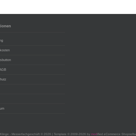
tionen
ng
kosten
fsbutton
 AGB
hutz
sum
Klinge - Messerfachgeschäft © 2026 | Template © 2009-2026 by
mod
ified eCommerce Shopsoft