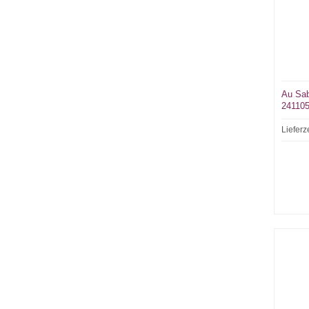
Au Sab
24110
Lieferz