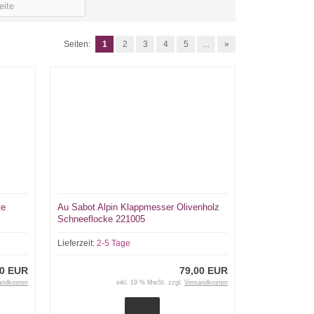
Seiten:
1
2
3
4
5
...
»
te
Au Sabot Alpin Klappmesser Olivenholz
Schneeflocke 221005
Lieferzeit:
2-5 Tage
00 EUR
79,00 EUR
andkosten
inkl. 19 % MwSt. zzgl.
Versandkosten