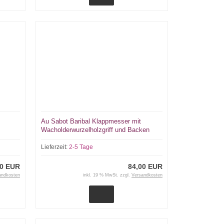
Au Sabot Baribal Klappmesser mit
Wacholderwurzelholzgriff und Backen
434109
Lieferzeit:
2-5 Tage
00 EUR
84,00 EUR
andkosten
inkl. 19 % MwSt. zzgl.
Versandkosten