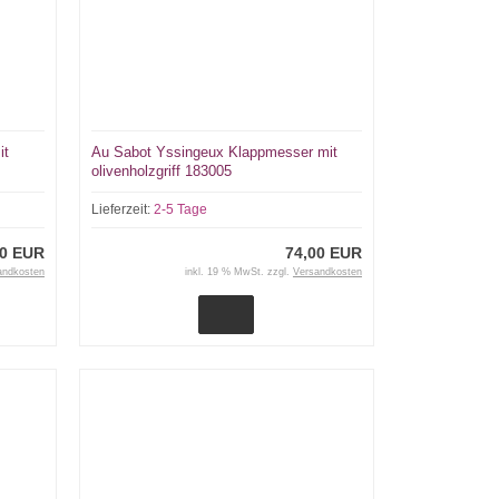
it
Au Sabot Yssingeux Klappmesser mit
olivenholzgriff 183005
Lieferzeit:
2-5 Tage
00 EUR
74,00 EUR
andkosten
inkl. 19 % MwSt. zzgl.
Versandkosten