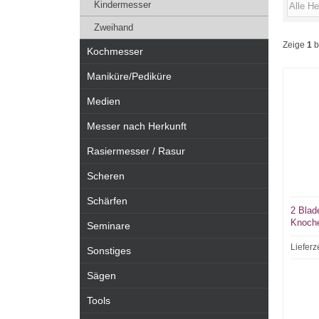
Kindermesser
Zweihand
Zeige
1
b
Kochmesser
Maniküre/Pediküre
Medien
Messer nach Herkunft
Rasiermesser / Rasur
Scheren
Schärfen
2 Blad
Knoche
Seminare
Lieferz
Sonstiges
Sägen
Tools