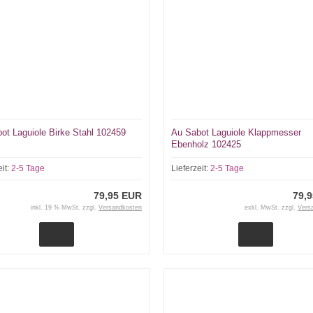
ot Laguiole Birke Stahl 102459
Au Sabot Laguiole Klappmesser
Ebenholz 102425
eit:
2-5 Tage
Lieferzeit:
2-5 Tage
79,95 EUR
79,
inkl. 19 % MwSt. zzgl.
Versandkosten
exkl. MwSt. zzgl.
Vers