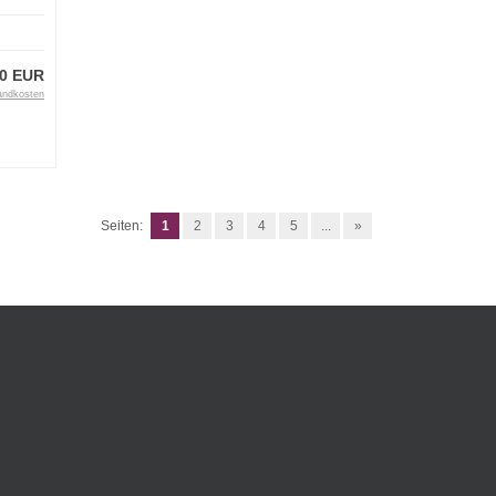
00 EUR
andkosten
Seiten:
1
2
3
4
5
...
»