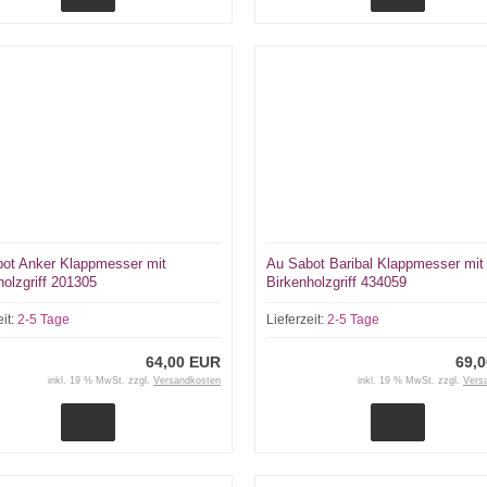
ot Anker Klappmesser mit
Au Sabot Baribal Klappmesser mit
holzgriff 201305
Birkenholzgriff 434059
eit:
2-5 Tage
Lieferzeit:
2-5 Tage
64,00 EUR
69,
inkl. 19 % MwSt. zzgl.
Versandkosten
inkl. 19 % MwSt. zzgl.
Vers