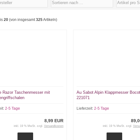
is
20
(von insgesamt
325
Artikeln)
e Razor Taschenmesser mit
Au Sabot Alpin Klappmesser Boco
ngriffschalen
221071
eit:
2-5 Tage
Lieferzeit:
2-5 Tage
8,99 EUR
89,
inkl. 19 % MwSt. zzgl.
Versandkosten
inkl. 19 % MwSt. zzgl.
Vers