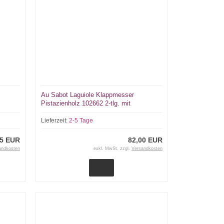
Au Sabot Laguiole Klappmesser
Pistazienholz 102662 2-tlg. mit
Korkenzieher
Lieferzeit:
2-5 Tage
95 EUR
82,00 EUR
andkosten
exkl. MwSt. zzgl.
Versandkosten