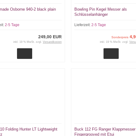
ade Osborne 940-2 black plain
Bowling Pin Kegel Messer als
Schlüsselanhänger
eit:
2-5 Tage
Lieferzeit:
2-5 Tage
249,00 EUR
4,
Sonderpreis
inkl. 19 % MwSt. zzgl.
Versandkosten
inkl. 19 % MwSt. zzgl.
Vers
10 Folding Hunter LT Lightweight
Buck 112 FG Ranger Klappmesser
rz
Fingergrooved mit Etui