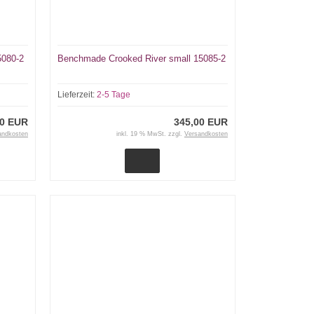
5080-2
Benchmade Crooked River small 15085-2
Lieferzeit:
2-5 Tage
00 EUR
345,00 EUR
andkosten
inkl. 19 % MwSt. zzgl.
Versandkosten