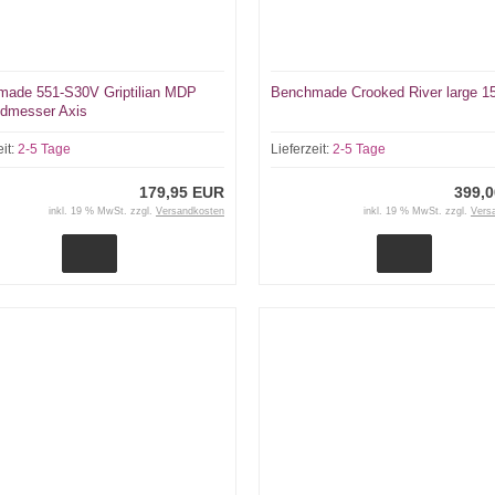
ade 551-S30V Griptilian MDP
Benchmade Crooked River large 1
dmesser Axis
eit:
2-5 Tage
Lieferzeit:
2-5 Tage
179,95 EUR
399,
inkl. 19 % MwSt. zzgl.
Versandkosten
inkl. 19 % MwSt. zzgl.
Vers