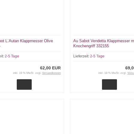
ot L`Autan Klappmesser Olive
Au Sabot Vendetta Klappmesser m
5
Knochengriff 332155
eit:
2-5 Tage
Lieferzeit:
2-5 Tage
62,00 EUR
69,
inkl. 19 % MwSt. zzgl.
Versandkosten
inkl. 19 % MwSt. zzgl.
Vers