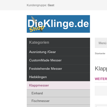
Kundengruppe:
Gast
Kategorien
Menü
Ausrüstung /Gear
Startseite
CustomMade Messer
Klap
Feststehende Messer
Hiebklingen
WEITER
Klappmesser
Einhand
Fischmesser