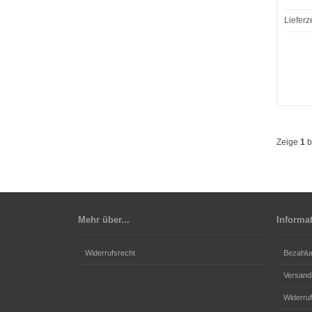
Lieferz
Zeige
1
b
Mehr über...
Informa
Widerrufsrecht
Bezahlu
Versand
Widerru