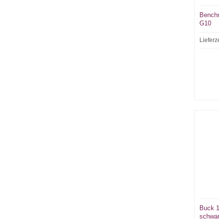
Benchm
G10
Lieferz
Buck 1
schwa