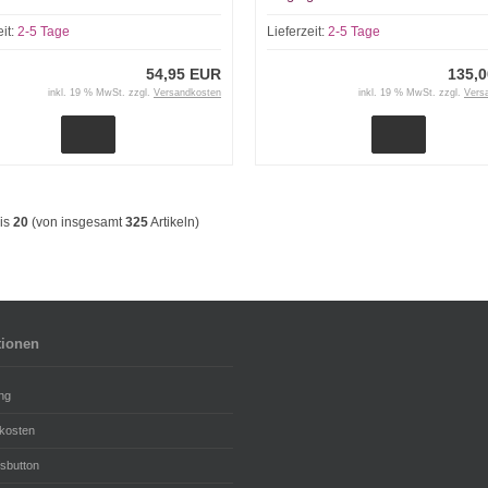
eit:
2-5 Tage
Lieferzeit:
2-5 Tage
54,95 EUR
135,
inkl. 19 % MwSt. zzgl.
Versandkosten
inkl. 19 % MwSt. zzgl.
Vers
is
20
(von insgesamt
325
Artikeln)
tionen
ng
kosten
fsbutton