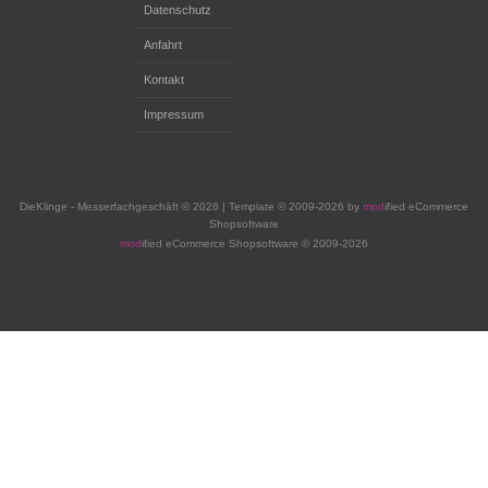
Datenschutz
Anfahrt
Kontakt
Impressum
DieKlinge - Messerfachgeschäft © 2026 | Template © 2009-2026 by
mod
ified eCommerce
Shopsoftware
mod
ified eCommerce Shopsoftware © 2009-2026