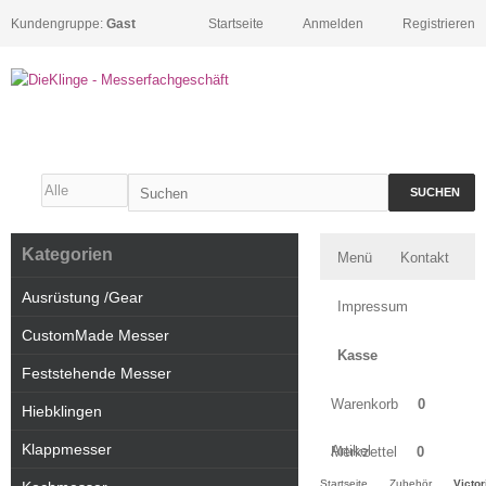
Kundengruppe:
Gast
Startseite
Anmelden
Registrieren
SUCHEN
Kategorien
Menü
Kontakt
Ausrüstung /Gear
Impressum
CustomMade Messer
Kasse
Feststehende Messer
Warenkorb
0
Hiebklingen
Klappmesser
Artikel
Merkzettel
0
Startseite
Zubehör
Victor