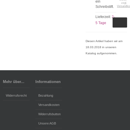
ein
zzgl.
Schreibstift.
Versandko
Lieferzeit:
2-
5 Tage
Diesen Artikel haben wir am
18.03.2018 in unseren
Katalog aufgenommen.
Mehr über...
Informationen
Widerrufsrecht
Bezahlung
Versandkosten
Widerrufsbutton
Unsere AGB