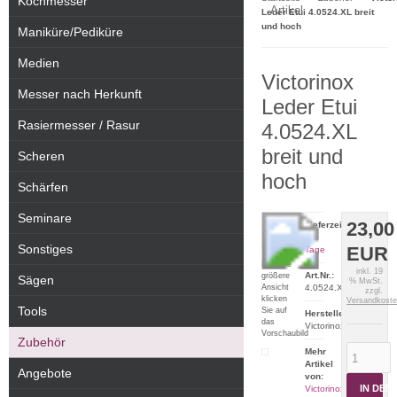
Kochmesser
Artikel
Leder Etui 4.0524.XL breit
und hoch
Maniküre/Pediküre
Medien
Victorinox
Messer nach Herkunft
Leder Etui
Rasiermesser / Rasur
4.0524.XL
breit und
Scheren
hoch
Schärfen
Seminare
23,00
Lieferzeit:
2-5
Sonstiges
EUR
Tage
Für eine
inkl. 19
Art.Nr.:
größere
Sägen
% MwSt.
Ansicht
4.0524.XL
zzgl.
klicken
Versandkost
Tools
Sie auf
Hersteller:
das
Victorinox
Vorschaubild
Zubehör
Mehr
Artikel
Angebote
von:
IN DE
Victorinox