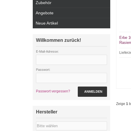
Zubehör
Angebote
Neue Artikel
Erbe 1
Willkommen zurück!
Rasier
E-Mail-Adresse:
Lieferz
Passwort:
Passwort vergessen?
ANMELDEN
Zeige
1
b
Hersteller