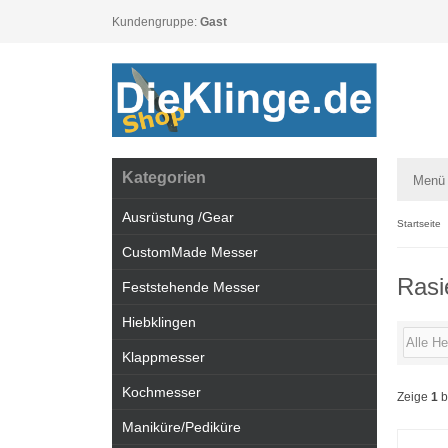
Kundengruppe:
Gast
Kategorien
Menü
Ausrüstung /Gear
Startseite
CustomMade Messer
Rasi
Feststehende Messer
Hiebklingen
Klappmesser
Kochmesser
Zeige
1
b
Maniküre/Pediküre