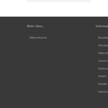
Mehr über...
Informa
Widerrufsrecht
Bezahlu
Versand
Widerru
Unsere
Datensc
Anfahrt
Kontakt
Impres