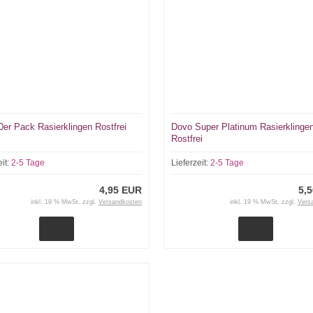
0er Pack Rasierklingen Rostfrei
Dovo Super Platinum Rasierklinge
Rostfrei
eit:
2-5 Tage
Lieferzeit:
2-5 Tage
4,95 EUR
5,
inkl. 19 % MwSt. zzgl.
Versandkosten
inkl. 19 % MwSt. zzgl.
Vers