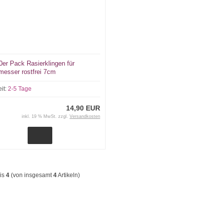
0er Pack Rasierklingen für
messer rostfrei 7cm
eit:
2-5 Tage
14,90 EUR
inkl. 19 % MwSt. zzgl.
Versandkosten
is
4
(von insgesamt
4
Artikeln)