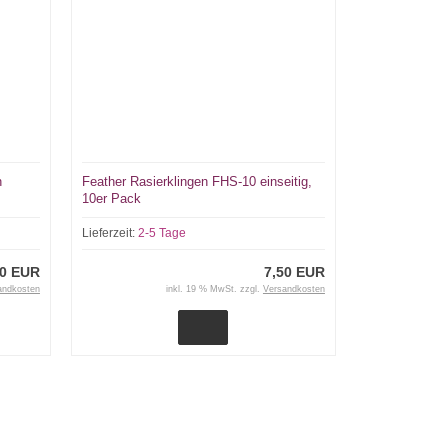
n
Feather Rasierklingen FHS-10 einseitig,
10er Pack
Lieferzeit:
2-5 Tage
50 EUR
7,50 EUR
andkosten
inkl. 19 % MwSt. zzgl.
Versandkosten