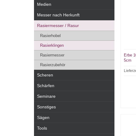
Medien
Messer nach Herkunft
Rasiermesser / Rasur
Rasierhobel
Rasierklingen
Rasiermesser
Erbe 1
5cm
Rasierzubehör
Lieferz
Scheren
Schärfen
Seminare
Sonstiges
Sägen
Tools