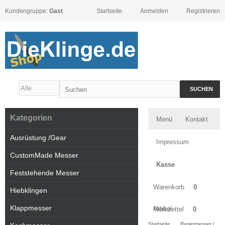
Kundengruppe:
Gast
Startseite
Anmelden
Registrieren
SUCHEN
Kategorien
Menü
Kontakt
Ausrüstung /Gear
Impressum
CustomMade Messer
Kasse
Feststehende Messer
Warenkorb
0
Hiebklingen
Klappmesser
Artikel
Merkzettel
0
Startseite
Rasiermesser /