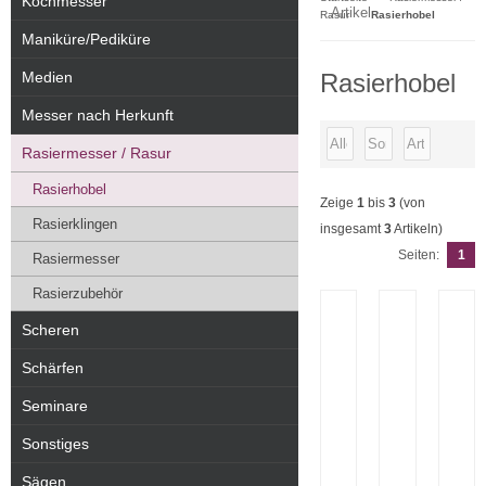
Kochmesser
Artikel
Rasur
Rasierhobel
Maniküre/Pediküre
Medien
Rasierhobel
Messer nach Herkunft
Rasiermesser / Rasur
Rasierhobel
Zeige
1
bis
3
(von
Rasierklingen
insgesamt
3
Artikeln)
Seiten:
1
Rasiermesser
Rasierzubehör
Scheren
Schärfen
Seminare
Sonstiges
Sägen