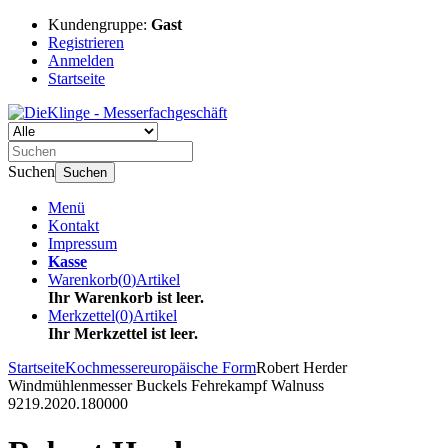
Kundengruppe:
Gast
Registrieren
Anmelden
Startseite
Suchen
Suchen
Menü
Kontakt
Impressum
Kasse
Warenkorb
(
0
)
Artikel
Ihr Warenkorb ist leer.
Merkzettel
(
0
)
Artikel
Ihr Merkzettel ist leer.
Startseite
Kochmesser
europäische Form
Robert Herder
Windmühlenmesser Buckels Fehrekampf Walnuss
9219.2020.180000