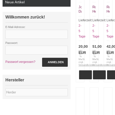
Neue Artikel
Jose
Robert
Rober
Da
Herder
Herde
Cruz
Brotmesser
Hahne
Willkommen zurück!
Klappmesser
Hamburger
1650,
Lieferzeit:
Lieferzeit:
Liefer
Merendeira
nicht
Rotb
2-
2-
2-
E-Mail-Adresse:
Walnuss
rostfrei
5
5
5
Carbon
1545
Tage
Tage
Tage
700
Rotbuche
Passwort:
20,00
51,00
42,0
inkl.
inkl.
inkl.
EUR
EUR
EUR
19
19
19
%
%
%
MwSt.
MwSt.
MwSt.
Passwort vergessen?
ANMELDEN
zzgl.
zzgl.
zzgl.
Versandkosten
Versandkosten
Versan
Hersteller