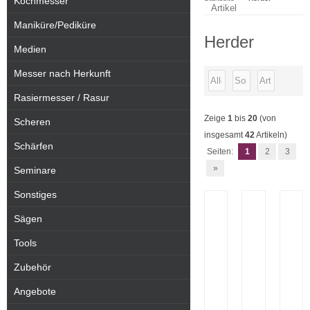
Kochmesser
Artikel
Maniküre/Pediküre
Herder
Medien
Messer nach Herkunft
Rasiermesser / Rasur
Zeige
1
bis
20
(von
Scheren
insgesamt
42
Artikeln)
Schärfen
Seiten:
1
2
3
»
Seminare
Sonstiges
Sägen
Tools
Zubehör
Angebote