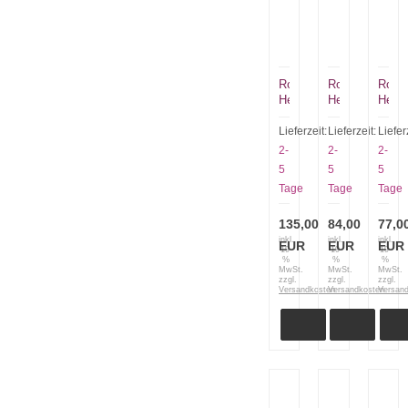
Robert
Robert
Rober
Herder
Herder
Herde
Hechtsäbels
Ibex
K1
Pflaumenholz
120mm
Pfla
Lieferzeit:
Lieferzeit:
Liefer
nicht
Blacknutwood
60
2-
2-
2-
rostfrei
0178,120,17
HRC
5
5
5
9730.
Tage
Tage
Tage
135,00
84,00
77,0
inkl.
inkl.
inkl.
EUR
EUR
EUR
19
19
19
%
%
%
MwSt.
MwSt.
MwSt.
zzgl.
zzgl.
zzgl.
Versandkosten
Versandkosten
Versan