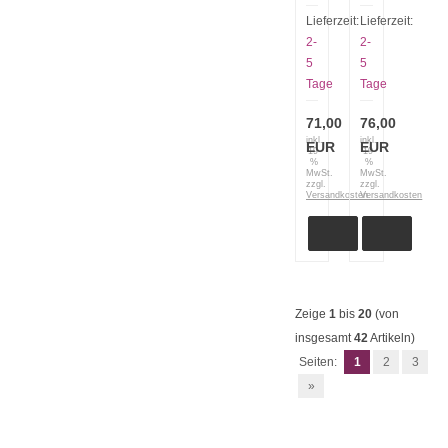
Windmühlenmesser
Windmühlenme
Buckels
Buckels
Lieferzeit:
Lieferzeit:
Fehrekampf
Fehrekampf
2-
2-
Palisander
Walnuss
5
5
9219.2020.070000
9219.2020.180
Tage
Tage
71,00
76,00
inkl.
inkl.
EUR
EUR
19
19
%
%
MwSt.
MwSt.
zzgl.
zzgl.
Versandkosten
Versandkosten
Zeige
1
bis
20
(von
insgesamt
42
Artikeln)
Seiten:
1
2
3
»