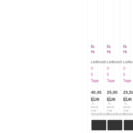
Robert
Robert
Rober
Herder
Herder
Herde
Kirschholz
kleiner
kleine
Schneidebrett
Yatagan
Yata
Lieferzeit:
Lieferzeit:
Liefer
oval
Kirschholz
Kirsc
2-
2-
2-
klein
Kohlenstoffsta
rosttr
5
5
5
9202.245.02
Stahl
Tage
Tage
Tage
1705,
40,45
25,00
25,5
inkl.
inkl.
inkl.
EUR
EUR
EUR
19
19
19
%
%
%
MwSt.
MwSt.
MwSt.
zzgl.
zzgl.
zzgl.
Versandkosten
Versandkosten
Versan