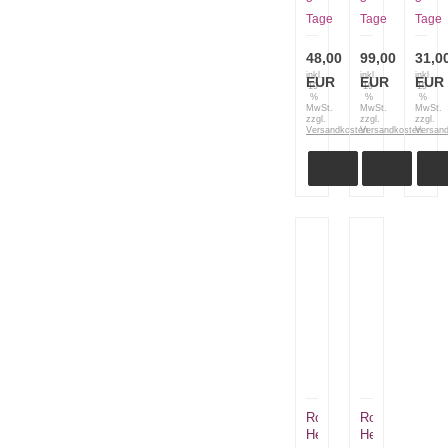
30cm
2002,
Tage
Tage
Tage
Gesam
48,00
99,00
31,0
inkl.
inkl.
inkl.
EUR
EUR
EUR
19
19
19
%
%
%
MwSt.
MwSt.
MwSt.
zzgl.
zzgl.
zzgl.
Versandkosten
Versandkosten
Versan
Robert
Robert
Herder
Herder