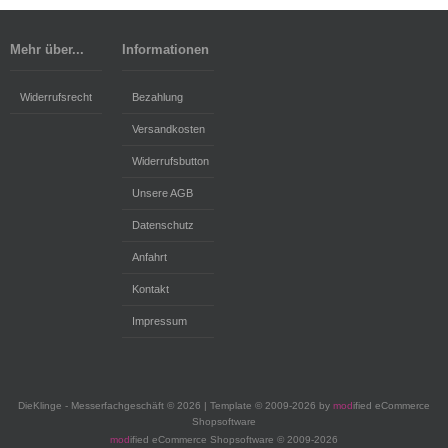
Mehr über...
Informationen
Widerrufsrecht
Bezahlung
Versandkosten
Widerrufsbutton
Unsere AGB
Datenschutz
Anfahrt
Kontakt
Impressum
DieKlinge - Messerfachgeschäft © 2026 | Template © 2009-2026 by
mod
ified eCommerce
Shopsoftware
mod
ified eCommerce Shopsoftware © 2009-2026