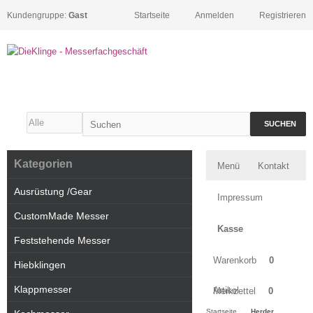
Kundengruppe:
Gast
Startseite
Anmelden
Registrieren
SUCHEN
Kategorien
Menü
Kontakt
Ausrüstung /Gear
Impressum
CustomMade Messer
Kasse
Feststehende Messer
Warenkorb
0
Hiebklingen
Klappmesser
Artikel
Merkzettel
0
Startseite
Herder