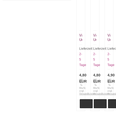
Victorinox
Victorinox
Victo
Universalmesser
Universalmess
Unive
10cm
10cm
8cm
Klinge
Klinge
Kling
Lieferzeit:
Lieferzeit:
Liefer
mittelspitz
mittelspitz
waten
2-
2-
2-
gelb
schwarz
schw
5
5
5
67706.L118
67703
glatt
Tage
Tage
Tage
6.740
4,80
4,80
4,90
inkl.
inkl.
inkl.
EUR
EUR
EUR
19
19
19
%
%
%
MwSt.
MwSt.
MwSt.
zzgl.
zzgl.
zzgl.
Versandkosten
Versandkosten
Versan