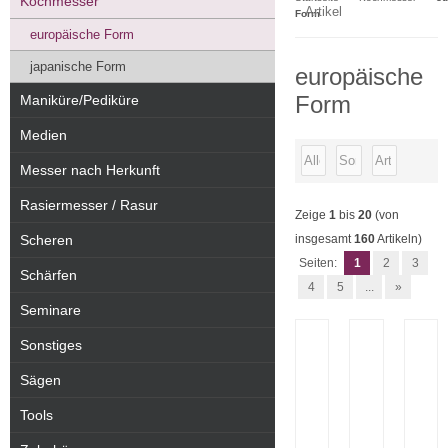
Kochmesser
Artikel
Form
europäische Form
japanische Form
europäische
Form
Maniküre/Pediküre
Medien
Messer nach Herkunft
Rasiermesser / Rasur
Zeige
1
bis
20
(von
Scheren
insgesamt
160
Artikeln)
Seiten:
1
2
3
Schärfen
4
5
...
»
Seminare
Sonstiges
Sägen
Tools