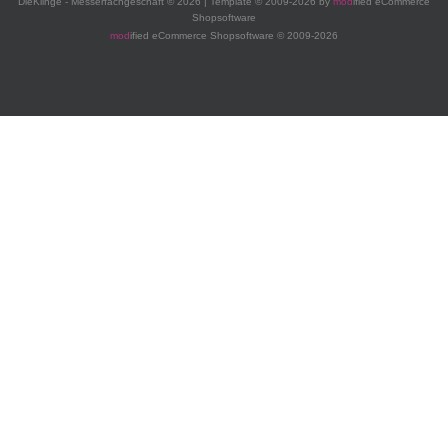
DieKlinge - Messerfachgeschäft © 2026 | Template © 2009-2026 by
mod
ified eCommerce
Shopsoftware
mod
ified eCommerce Shopsoftware © 2009-2026