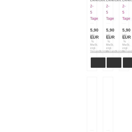
Lieferzeit:
Lieferzeit:
Liefer
Tafelmesser
Tafelmesser
und
2-
2-
2-
rot
schwarz
Tafel
5
5
5
6.7831
6.7833
rot
Tage
Tage
Tage
5083
5,90
5,90
5,90
inkl.
inkl.
inkl.
EUR
EUR
EUR
19
19
19
%
%
%
MwSt.
MwSt.
MwSt.
zzgl.
zzgl.
zzgl.
Versandkosten
Versandkosten
Versan