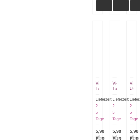
Victorinox
Victorinox
Victo
Tomaten-,
Tomaten-,
Unive
Wurst-,
Wurst-,
10cm
Brötchen-,
Brötchen-,
Kling
Lieferzeit:
Lieferzeit:
Liefer
Tafelmesser
Tafelmesser
mittel
2-
2-
2-
grün
gelb
rot
5
5
5
6.7836.L114
6.7836.L118
6770
Tage
Tage
Tage
5,90
5,90
5,90
inkl.
inkl.
inkl.
EUR
EUR
EUR