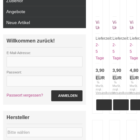
Zubehör
Angebote
Neue Artikel
Victorinox
Victorinox
Victo
Universalmesser
Universalmess
Unive
6cm
6cm
10cm
Klinge
Klinge
Kling
Lieferzeit:
Lieferzeit:
Liefer
Willkommen zurück!
watenspitz
watenspitz
mittel
2-
2-
2-
schwarz
rot
pink
5
5
5
E-Mail-Adresse:
glatt
glatt
67706
Tage
Tage
Tage
6.7303
6.7301
3,90
3,90
4,80
Passwort:
inkl.
inkl.
inkl.
EUR
EUR
EUR
19
19
19
%
%
%
MwSt.
MwSt.
MwSt.
zzgl.
zzgl.
zzgl.
Versandkosten
Versandkosten
Versan
Passwort vergessen?
ANMELDEN
Hersteller