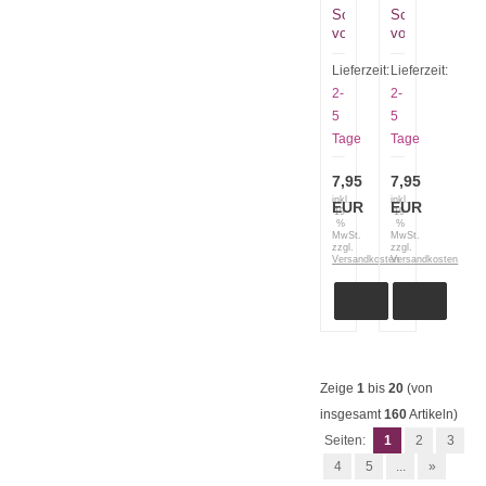
Schmiermesser
Schmiermesse
von
von
Opinel
Opinel
No.117
No.117
Lieferzeit:
Lieferzeit:
in
in
2-
2-
grasgrün
brombeer
5
5
Tage
Tage
7,95
7,95
inkl.
inkl.
EUR
EUR
19
19
%
%
MwSt.
MwSt.
zzgl.
zzgl.
Versandkosten
Versandkosten
Zeige
1
bis
20
(von
insgesamt
160
Artikeln)
Seiten:
1
2
3
4
5
...
»