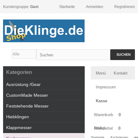
Kundengruppe:
Gast
Startseite
Anmelden
Registrieren
SUCHEN
Kategorien
Menü
Kontakt
Ausrüstung /Gear
Impressum
CustomMade Messer
Kasse
Feststehende Messer
Warenkorb
0
Hiebklingen
Klappmesser
Artikel
Merkzettel
0
Startseite
Kochmesser
eu