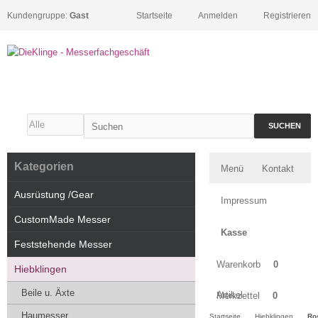
Kundengruppe:
Gast
Startseite
Anmelden
Registrieren
SUCHEN
Kategorien
Menü
Kontakt
Ausrüstung /Gear
Impressum
CustomMade Messer
Kasse
Feststehende Messer
Warenkorb
0
Hiebklingen
Beile u. Äxte
Artikel
Merkzettel
0
Haumesser
Startseite
Hiebklingen
Ros