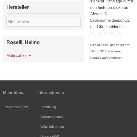
sicherer Handlage durch
Hersteller
den hinteren dickeren
Abschluß.
Lederschneidenschutz
mit Gürtelschlaufe.
Roselli, Heimo
Diesen Artikel haben wir am
16.08.2010 in unseren
Mehr Artikel
»
Katalog aufgenommen.
Mehr über...
Informationen
Widerrufsrecht
Bezahlung
Versandkosten
Widerrufsbutton
Unsere AGB