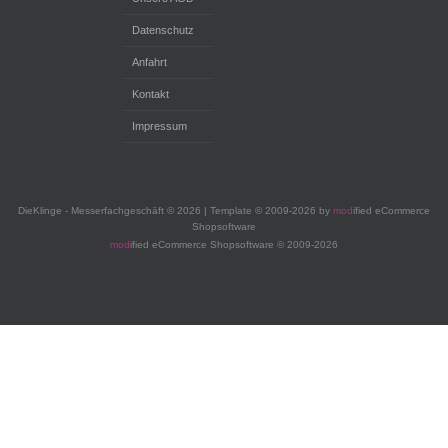
Datenschutz
Anfahrt
Kontakt
Impressum
DieKlinge - Messerfachgeschäft © 2026 | Template © 2009-2026 by
mod
ified eCommerce
Shopsoftware
mod
ified eCommerce Shopsoftware © 2009-2026