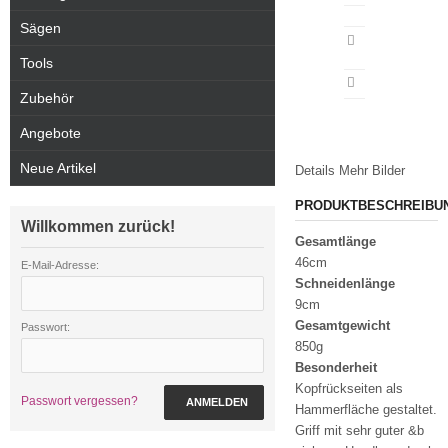
Sägen
Artikeldatenblatt
drucken
Tools
Zubehör
Angebote
Neue Artikel
Details
Mehr Bilder
PRODUKTBESCHREIBU
Willkommen zurück!
Gesamtlänge
46cm
E-Mail-Adresse:
Schneidenlänge
9cm
Gesamtgewicht
Passwort:
850g
Besonderheit
Kopfrückseiten als
Passwort vergessen?
ANMELDEN
Hammerfläche gestaltet.
Griff mit sehr guter &b