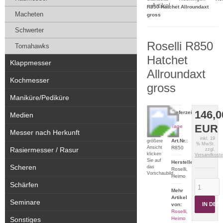
Artikel
R850 Hatchet Allroundaxt
Macheten
gross
Schwerter
Roselli R850
Tomahawks
Hatchet
Klappmesser
Allroundaxt
Kochmesser
gross
Maniküre/Pediküre
146,0
Lieferzeit:
Medien
2-5
EUR
Tage
Messer nach Herkunft
Für eine
inkl. 19
Art.Nr.:
größere
% MwSt.
Ansicht
R850
Rasiermesser / Rasur
zzgl.
klicken
Versandkost
Sie auf
Hersteller:
Scheren
das
Roselli,
Vorschaubild
Heimo
Schärfen
Mehr
Artikel
Seminare
IN DE
von:
Roselli,
Sonstiges
Heimo