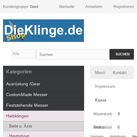
Kundengruppe:
Gast
Startseite
Anmelden
Registrieren
SUCHEN
Kategorien
Menü
Kontakt
Ausrüstung /Gear
Impressum
CustomMade Messer
Kasse
Feststehende Messer
Warenkorb
0
Hiebklingen
Beile u. Äxte
Artikel
Merkzettel
0
Haumesser
Startseite
Hiebklingen
Ha