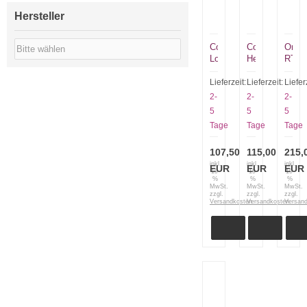
Hersteller
Condor
Condor
Ontar
Low
Heavy
RTA
Drag
Duty
II
Knife
Kukri
8628
Lieferzeit:
Lieferzeit:
Liefer
CTK2814-
Knife
glatte
2-
2-
2-
6.5HC
CTK1813-
Schn
5
5
5
10HC
plain
Tage
Tage
Tage
in
schwarzer
107,50
Lederscheide
115,00
215,
inkl.
inkl.
inkl.
EUR
EUR
EUR
19
19
19
%
%
%
MwSt.
MwSt.
MwSt.
zzgl.
zzgl.
zzgl.
Versandkosten
Versandkosten
Versan