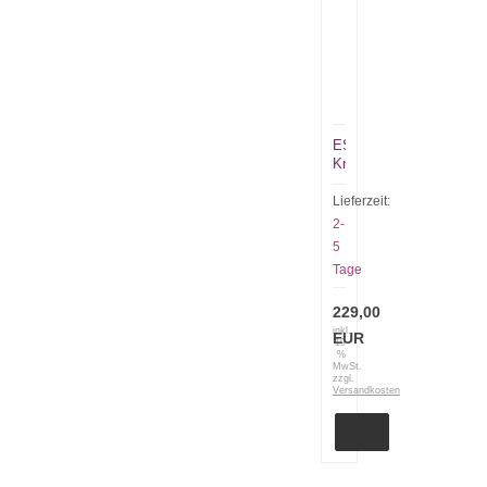
ESEE
Knives
ESEE
6P-
Lieferzeit:
DE
2-
Dark
5
Earth
Tage
plain
mit
schwarzer
229,00
Scheide
inkl.
EUR
19
%
MwSt.
zzgl.
Versandkosten