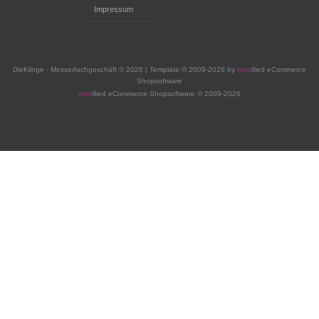
Impressum
DieKlinge - Messerfachgeschäft © 2026 | Template © 2009-2026 by
mod
ified eCommerce
Shopsoftware
mod
ified eCommerce Shopsoftware © 2009-2026