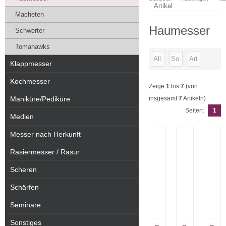
Artikel
Macheten
Haumesser
Schwerter
Tomahawks
Klappmesser
Kochmesser
Zeige
1
bis
7
(von
Maniküre/Pediküre
insgesamt
7
Artikeln)
Seiten:
1
Medien
Messer nach Herkunft
Rasiermesser / Rasur
Scheren
Schärfen
Seminare
Sonstiges