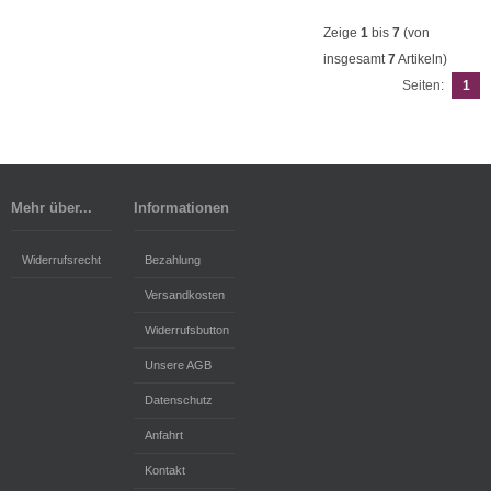
Zeige
1
bis
7
(von
insgesamt
7
Artikeln)
Seiten:
1
Mehr über...
Informationen
Widerrufsrecht
Bezahlung
Versandkosten
Widerrufsbutton
Unsere AGB
Datenschutz
Anfahrt
Kontakt