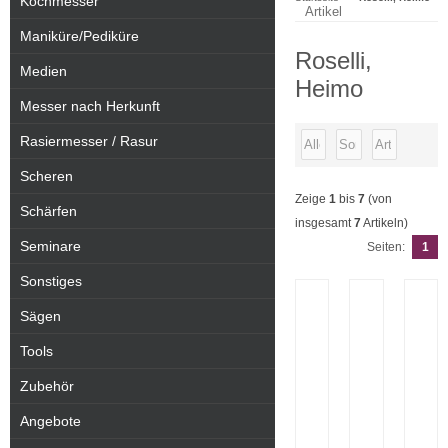
Kochmesser
Artikel
Maniküre/Pediküre
Roselli,
Medien
Heimo
Messer nach Herkunft
Rasiermesser / Rasur
Scheren
Zeige
1
bis
7
(von
Schärfen
insgesamt
7
Artikeln)
Seminare
Seiten:
1
Sonstiges
Sägen
Tools
Zubehör
Angebote