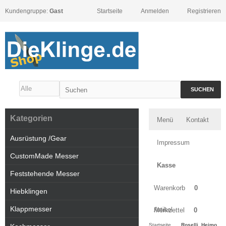
Kundengruppe:
Gast
Startseite
Anmelden
Registrieren
SUCHEN
Kategorien
Menü
Kontakt
Ausrüstung /Gear
Impressum
CustomMade Messer
Kasse
Feststehende Messer
Warenkorb
0
Hiebklingen
Klappmesser
Artikel
Merkzettel
0
Startseite
Roselli, Heimo