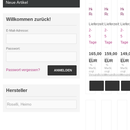
Neue Artikel
Heimo
Heimo
Heim
Roselli
Roselli
Rosel
Willkommen zurück!
R
R
R200
700
757
UHC
Lieferzeit:
Lieferzeit:
Liefer
Santoku
Astrid
Hunti
2-
2-
2-
E-Mail-Adresse:
Der
Filetiermesser
Knife
5
5
5
kleine
mit
Tage
Tage
Tage
Koch
Halter
in
Passwort:
dünn
165,00
159,00
149,
mit
inkl.
inkl.
inkl.
EUR
EUR
EUR
19
19
19
Lederscheide
%
%
%
MwSt.
MwSt.
MwSt.
Passwort vergessen?
ANMELDEN
zzgl.
zzgl.
zzgl.
Versandkosten
Versandkosten
Versan
Hersteller