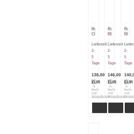
Roselli
Roselli
Rosel
Chinesisches
R850
R860
Küchenmesser
Hatchet
Hatch
R
Allroundaxt
Allro
Lieferzeit:
Lieferzeit:
Liefer
730
gross
klein
2-
2-
2-
5
5
5
Tage
Tage
Tage
138,00
146,00
140,
inkl.
inkl.
inkl.
EUR
EUR
EUR
19
19
19
%
%
%
MwSt.
MwSt.
MwSt.
zzgl.
zzgl.
zzgl.
Versandkosten
Versandkosten
Versan