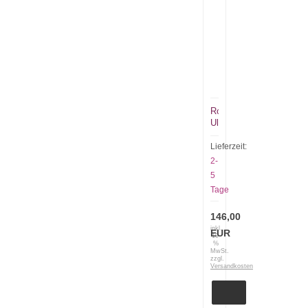
Roselli
Ulu
Wiegemesser
Eskimokokki
Lieferzeit:
R
2-
740
5
Eskimo
Tage
Chef
Knife
146,00
inkl.
EUR
19
%
MwSt.
zzgl.
Versandkosten