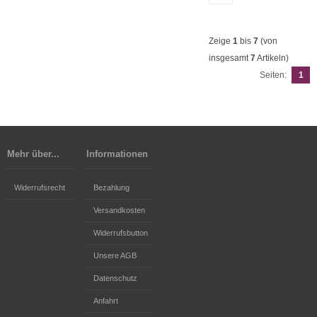
Zeige
1
bis
7
(von
insgesamt
7
Artikeln)
Seiten:
1
Mehr über...
Informationen
Widerrufsrecht
Bezahlung
Versandkosten
Widerrufsbutton
Unsere AGB
Datenschutz
Anfahrt