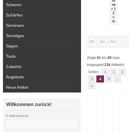
ei
Scheren
ne
r 1
2
Schärfen
c
m
Seminare
Sonstiges
Sägen
Tools
Zeige
61
bis
80
(von
insgesamt
236
Artikeln)
Zubehör
Seiten:
«
1
2
Angebote
3
4
5
...
»
Neue Artikel
Willkommen zurück!
E-Mail-Adresse: