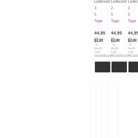
Knife
Knife
Knife
Lieferzeit:
Lieferzeit:
Liefer
and
and
and
2-
2-
2-
Tool
Tool
Tool
5
5
5
Neck
Neck
Neck
Tage
Tage
Tage
Minimalist
Minimalist
Minim
2389
2379
Cleav
Keramin
44,95
Persian
44,95
2383
44,9
Karambit
inkl.
inkl.
inkl.
EUR
EUR
EUR
19
19
19
%
%
%
MwSt.
MwSt.
MwSt.
zzgl.
zzgl.
zzgl.
Versandkosten
Versandkosten
Versan