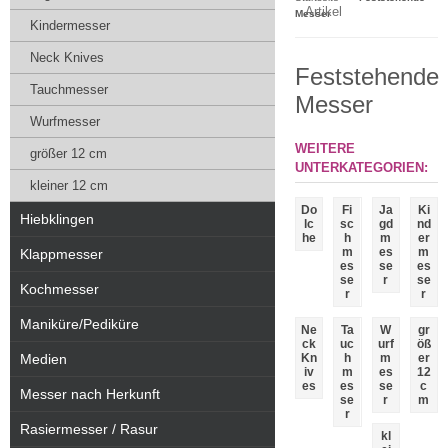
Artikel
Messer
Kindermesser
Neck Knives
Feststehende
Tauchmesser
Messer
Wurfmesser
WEITERE
größer 12 cm
UNTERKATEGORIEN:
kleiner 12 cm
Do
Fi
Ja
Ki
Hiebklingen
lc
sc
gd
nd
he
h
m
er
m
es
m
Klappmesser
es
se
es
se
r
se
Kochmesser
r
r
Maniküre/Pediküre
Ne
Ta
W
gr
ck
uc
urf
öß
Medien
Kn
h
m
er
iv
m
es
12
es
es
se
c
Messer nach Herkunft
se
r
m
r
Rasiermesser / Rasur
kl