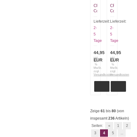
CRKT
CRKT
Columbia
Columbia
River
River
Knife
Knife
Lieferzeit:
Lieferzeit:
and
and
2-
2-
Tool
Tool
5
5
Neck
Neck
Tage
Tage
Minimalist
Minimalist
2387
2385
Bowie
44,95
44,95
inkl.
inkl.
EUR
EUR
19
19
%
%
MwSt.
MwSt.
zzgl.
zzgl.
Versandkosten
Versandkosten
Zeige
61
bis
80
(von
insgesamt
236
Artikeln)
Seiten:
«
1
2
3
4
5
...