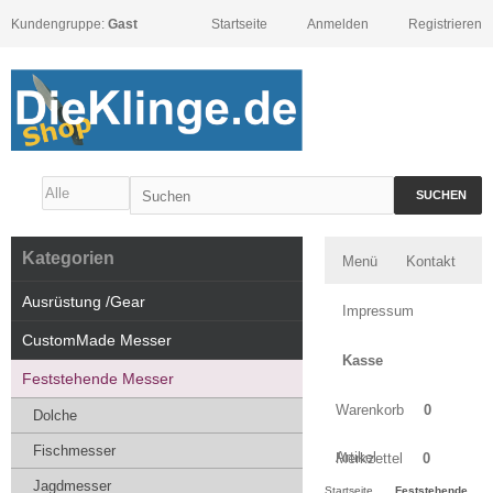
Kundengruppe:
Gast
Startseite
Anmelden
Registrieren
SUCHEN
Kategorien
Menü
Kontakt
Ausrüstung /Gear
Impressum
CustomMade Messer
Kasse
Feststehende Messer
Warenkorb
0
Dolche
Fischmesser
Artikel
Merkzettel
0
Jagdmesser
Startseite
Feststehende