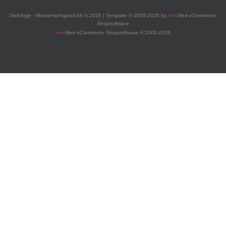
DieKlinge - Messerfachgeschäft © 2026 | Template © 2009-2026 by
mod
ified eCommerce
Shopsoftware
mod
ified eCommerce Shopsoftware © 2009-2026