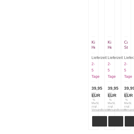
Kindermesser
Kindermesser
Cold
Herbertz
Herbertz
Steel
Selektion
Selektion
20A
mit
mit
Bird
Lieferzeit:
Lieferzeit:
Liefer
schwarzem
blauem
and
2-
2-
2-
Griff
Griff
Gam
5
5
5
53061
53064
Jagd
Tage
Tage
Tage
Neckk
39,95
39,95
39,9
inkl.
inkl.
inkl.
EUR
EUR
EUR
19
19
19
%
%
%
MwSt.
MwSt.
MwSt.
zzgl.
zzgl.
zzgl.
Versandkosten
Versandkosten
Versan