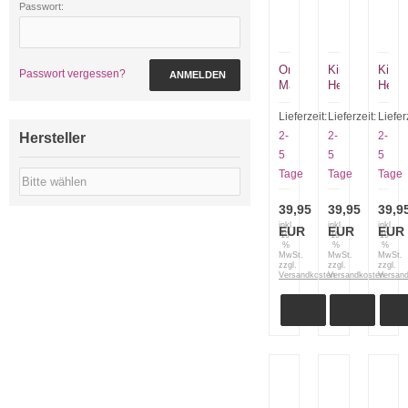
Passwort:
Ontario
Kindermesser
Kinde
Passwort vergessen?
ANMELDEN
Machete
Herbertz
Herbe
18
Selektion
Selek
PKG
mit
mit
Lieferzeit:
Lieferzeit:
Liefer
ohne
rotem
grün
2-
2-
2-
Hersteller
Scheide
Griff
Griff
5
5
5
5306
Tage
Tage
Tage
39,95
39,95
39,9
inkl.
inkl.
inkl.
EUR
EUR
EUR
19
19
19
%
%
%
MwSt.
MwSt.
MwSt.
zzgl.
zzgl.
zzgl.
Versandkosten
Versandkosten
Versan