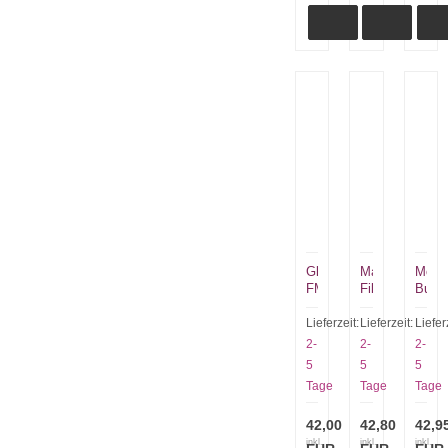
Glock
Martiini
Mora
FM
Filletiermesser
BushC
78
7,5“
Fores
Feldmesser
Mess
Lieferzeit:
Lieferzeit:
Liefer
glatt
mit
2-
2-
2-
schwarz
Sandv
5
5
5
Tage
Tage
Tage
42,00
42,80
42,9
inkl.
inkl.
inkl.