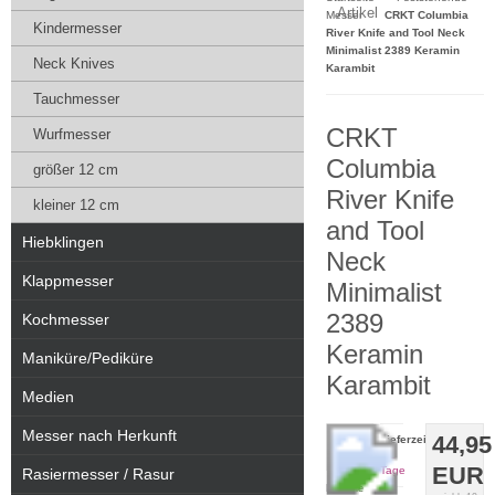
Artikel
Messer
CRKT Columbia
Kindermesser
River Knife and Tool Neck
Minimalist 2389 Keramin
Neck Knives
Karambit
Tauchmesser
CRKT
Wurfmesser
Columbia
größer 12 cm
River Knife
kleiner 12 cm
and Tool
Hiebklingen
Neck
Klappmesser
Minimalist
2389
Kochmesser
Keramin
Maniküre/Pediküre
Karambit
Medien
Messer nach Herkunft
44,95
Lieferzeit:
2-5
EUR
Tage
Rasiermesser / Rasur
Für eine