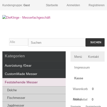
Kundengruppe:
Gast
Startseite
Anmelden
Registrieren
SUCHEN
Kategorien
Menü
Kontakt
Ausrüstung /Gear
Impressum
CustomMade Messer
Kasse
Feststehende Messer
Warenkorb
0
Dolche
Fischmesser
Artikel
Merkzettel
0
Jagdmesser
Startseite
Feststehende