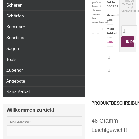
inkl. 19
Art.Nr.:
größere
Scheren
% MwSt.
Ansicht
02CR2389
zzgl.
klicken
Versandkost
Sie auf
Schärfen
Hersteller:
das
CRKT
Vorschaubild
Seminare
Mehr
Artikel
Sonstiges
von:
IN DE
CRKT
Sägen
Artikeldatenblatt
Tools
drucken
Zubehör
Angebote
Neue Artikel
PRODUKTBESCHREIBU
Willkommen zurück!
48 Gramm
E-Mail-Adresse:
Leichtgewicht!