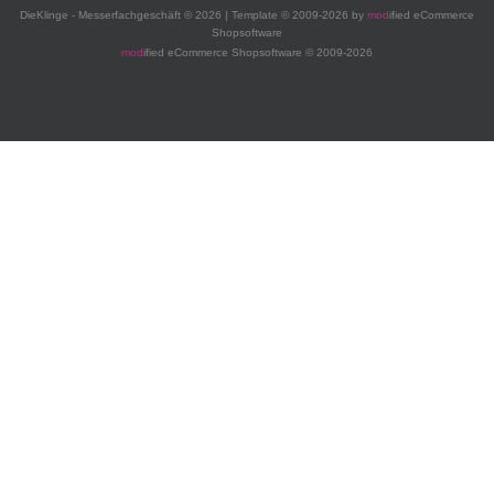
DieKlinge - Messerfachgeschäft © 2026 | Template © 2009-2026 by
mod
ified eCommerce
Shopsoftware
mod
ified eCommerce Shopsoftware © 2009-2026