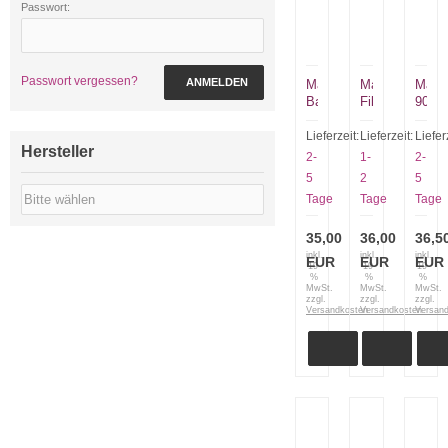
Passwort:
Passwort vergessen?
ANMELDEN
Marttiini
Martiini
Martti
Basic
Filletiermesser
9018
7.5"
6“
Fille
Filletier
4"
Lieferzeit:
Lieferzeit:
Liefer
Hersteller
Messer
mit
2-
1-
2-
Kauts
5
2
5
6170
Tage
Tage
Tage
35,00
36,00
36,5
inkl.
inkl.
inkl.
EUR
EUR
EUR
19
19
19
%
%
%
MwSt.
MwSt.
MwSt.
zzgl.
zzgl.
zzgl.
Versandkosten
Versandkosten
Versan