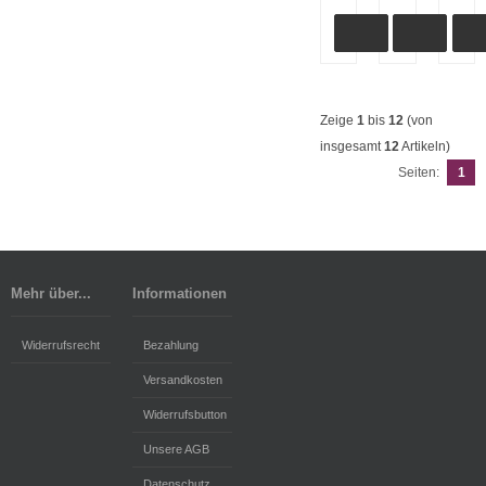
Zeige
1
bis
12
(von
insgesamt
12
Artikeln)
Seiten:
1
Mehr über...
Informationen
Widerrufsrecht
Bezahlung
Versandkosten
Widerrufsbutton
Unsere AGB
Datenschutz