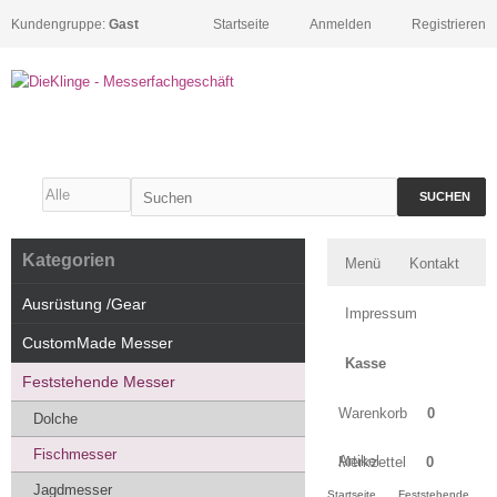
Kundengruppe:
Gast
Startseite
Anmelden
Registrieren
SUCHEN
Kategorien
Menü
Kontakt
Ausrüstung /Gear
Impressum
CustomMade Messer
Kasse
Feststehende Messer
Warenkorb
0
Dolche
Fischmesser
Artikel
Merkzettel
0
Jagdmesser
Startseite
Feststehende