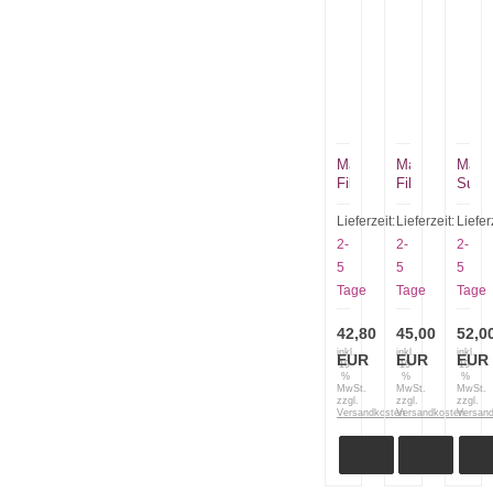
Martiini
Martiini
Martti
Filletiermesser
Filletiermesser
Super
7,5“
Presentation
Class
Fillet
7.5
Lieferzeit:
Lieferzeit:
Liefer
6
Fille
2-
2-
2-
Ruskea
5
5
5
Tage
Tage
Tage
42,80
45,00
52,0
inkl.
inkl.
inkl.
EUR
EUR
EUR
19
19
19
%
%
%
MwSt.
MwSt.
MwSt.
zzgl.
zzgl.
zzgl.
Versandkosten
Versandkosten
Versan