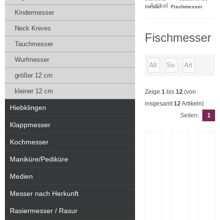
Artikel
Messer
Fischmesser
Kindermesser
Neck Knives
Fischmesser
Tauchmesser
Wurfmesser
größer 12 cm
kleiner 12 cm
Zeige
1
bis
12
(von
insgesamt
12
Artikeln)
Hiebklingen
Seiten:
1
Klappmesser
Kochmesser
Maniküre/Pediküre
Medien
Messer nach Herkunft
Rasiermesser / Rasur