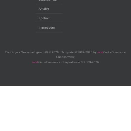
Anfahrt
Kontakt
Impressum
DieKlinge - Messerfachgeschäft © 2026 | Template © 2009-2026 by
mod
ified eCommerce
Shopsoftware
mod
ified eCommerce Shopsoftware © 2009-2026