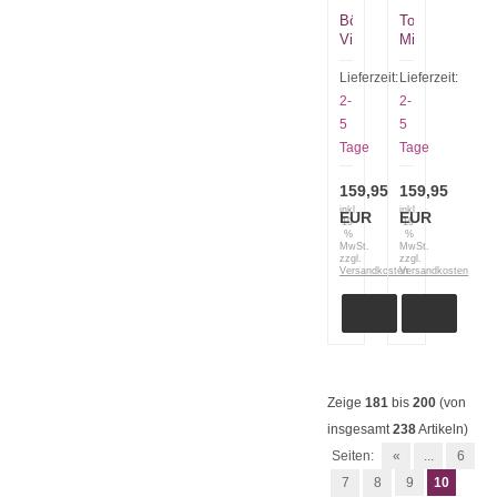
Böker
Tops
Vigitg
Mini
vs.
Tanimboca
Wild
Puukko
Lieferzeit:
Lieferzeit:
121509
21-
2-
2-
832
5
5
Tage
Tage
159,95
159,95
inkl.
inkl.
EUR
EUR
19
19
%
%
MwSt.
MwSt.
zzgl.
zzgl.
Versandkosten
Versandkosten
Zeige
181
bis
200
(von
insgesamt
238
Artikeln)
Seiten:
«
...
6
7
8
9
10