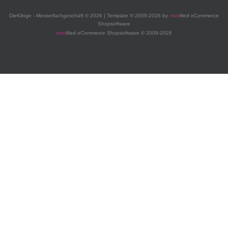
DieKlinge - Messerfachgeschäft © 2026 | Template © 2009-2026 by
mod
ified eCommerce
Shopsoftware
mod
ified eCommerce Shopsoftware © 2009-2026