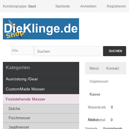
Kundengruppe:
Gast
Startseite
Anmelden
Registrieren
SUCHEN
Kategorien
Menü
Kontakt
Ausrüstung /Gear
Impressum
CustomMade Messer
Kasse
Feststehende Messer
Warenkorb
0
Dolche
Fischmesser
Artikel
Merkzettel
0
Jagdmesser
Startseite
Feststehende