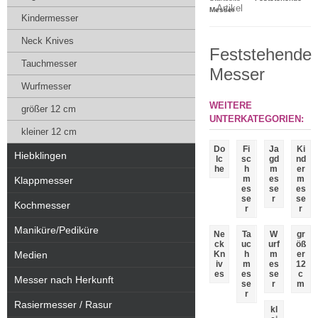
Artikel
Messer
Kindermesser
Neck Knives
Feststehende
Tauchmesser
Messer
Wurfmesser
WEITERE
größer 12 cm
UNTERKATEGORIEN:
kleiner 12 cm
Do
Fi
Ja
Ki
Hiebklingen
lc
sc
gd
nd
he
h
m
er
m
es
m
Klappmesser
es
se
es
se
r
se
Kochmesser
r
r
Maniküre/Pediküre
Ne
Ta
W
gr
ck
uc
urf
öß
Medien
Kn
h
m
er
iv
m
es
12
es
es
se
c
Messer nach Herkunft
se
r
m
r
Rasiermesser / Rasur
kl