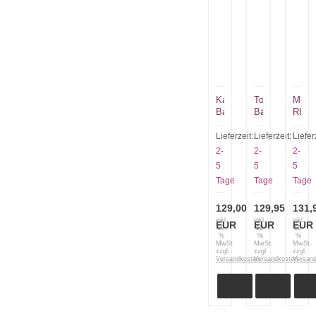
Ka
Tops
Muel
Bar
Baghdad
Rhino
BK&T
Box
10SV
BK-
Cutter
das
Lieferzeit:
Lieferzeit:
Liefer
10
M
große
2-
2-
2-
Piloten
092
Rhino
5
5
5
Messer
mit
Tage
Tage
Tage
Crewman
Micart
129,00
129,95
131,
inkl.
inkl.
inkl.
EUR
EUR
EUR
19
19
19
%
%
%
MwSt.
MwSt.
MwSt.
zzgl.
zzgl.
zzgl.
Versandkosten
Versandkosten
Versan