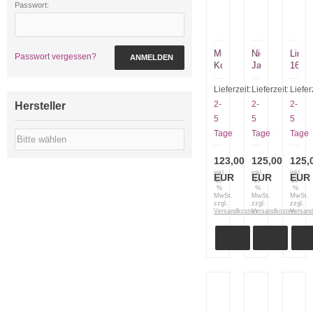
Passwort:
Muela
Nieto
Linde
Passwort vergessen?
ANMELDEN
Kodiak
Jagdmesser
1611
Jagdmesser
Chaman
Flach
mit
137-
mit
Lieferzeit:
Lieferzeit:
Liefer
Hirschhorn
C
Kirsc
2-
2-
2-
Hersteller
EDC
5
5
5
rot
Tage
Tage
Tage
123,00
125,00
125,
inkl.
inkl.
inkl.
EUR
EUR
EUR
19
19
19
%
%
%
MwSt.
MwSt.
MwSt.
zzgl.
zzgl.
zzgl.
Versandkosten
Versandkosten
Versan