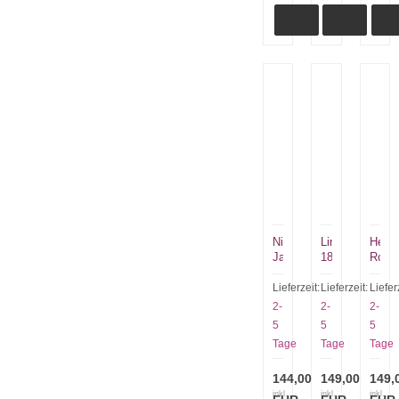
Nieto
Linder
Heim
Jagdmesser
185115
Rosel
Bushcraftmesser
Klassik
R200
Chaman
Skinner
UHC
Lieferzeit:
Lieferzeit:
Liefer
146-
Hirschhorngriff
Hunti
2-
2-
2-
B
Kohlenstoffsta
Knife
5
5
5
Scandi
blauer
Tage
Tage
Tage
Bocote
Karton,
doppelvernäht
144,00
Scheide,
149,00
149,
rar!
inkl.
inkl.
inkl.