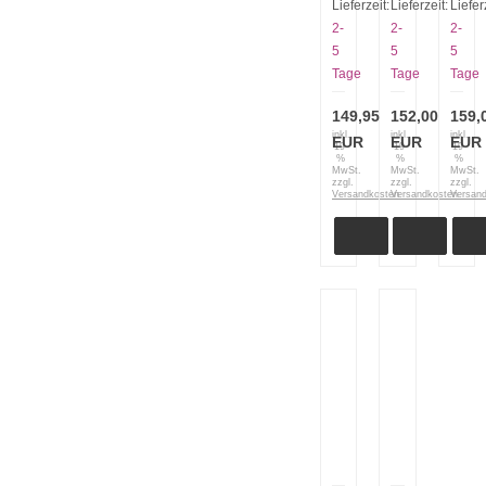
Neckknife
Stea
Lieferzeit:
Lieferzeit:
Liefer
Gürtelmesser
Knoc
2-
2-
2-
weiß
5
5
5
in
Tage
Tage
Tage
Gesc
149,95
152,00
159,
inkl.
inkl.
inkl.
EUR
EUR
EUR
19
19
19
%
%
%
MwSt.
MwSt.
MwSt.
zzgl.
zzgl.
zzgl.
Versandkosten
Versandkosten
Versan