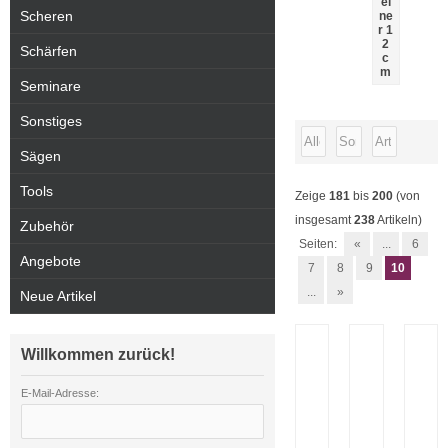
ei
Scheren
ne
r 1
2
Schärfen
c
m
Seminare
Sonstiges
Sägen
Tools
Zeige
181
bis
200
(von
insgesamt
238
Artikeln)
Zubehör
Seiten:
«
...
6
Angebote
7
8
9
10
...
»
Neue Artikel
Willkommen zurück!
E-Mail-Adresse: