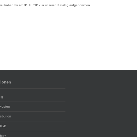
ikel haben wir am 31.10.2017 in unseren Katalog aufgenommen.
tionen
ng
kosten
fsbutton
 AGB
hutz