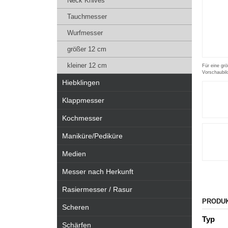
Neck Knives
Tauchmesser
Wurfmesser
größer 12 cm
kleiner 12 cm
Für eine grö
Vorschaubil
Hiebklingen
Klappmesser
Kochmesser
Maniküre/Pediküre
Medien
Messer nach Herkunft
Rasiermesser / Rasur
PRODU
Scheren
Typ
Schärfen