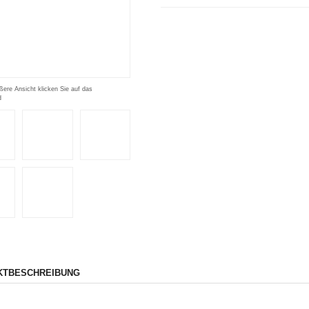
ßere Ansicht klicken Sie auf das
d
KTBESCHREIBUNG