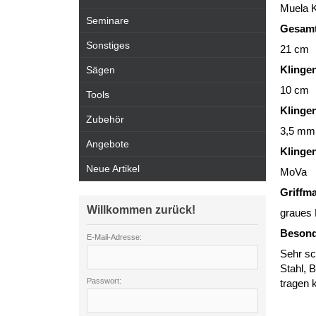
Muela 
Seminare
Gesamt
Sonstiges
21 cm
Klinge
Sägen
10 cm
Tools
Klinge
Zubehör
3,5 mm
Angebote
Klinge
Neue Artikel
MoVa
Griffma
Willkommen zurück!
graues 
Besond
E-Mail-Adresse:
Sehr sc
Stahl, 
Passwort:
tragen 