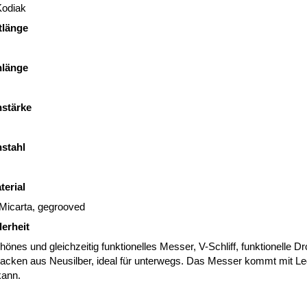
Kodiak
länge
nlänge
nstärke
nstahl
terial
Micarta, gegrooved
erheit
hönes und gleichzeitig funktionelles Messer, V-Schliff, funktionelle Dr
Backen aus Neusilber, ideal für unterwegs. Das Messer kommt mit Le
kann.