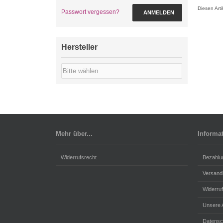
Diesen Art
Passwort vergessen?
ANMELDEN
Hersteller
Mehr über...
Informa
Widerrufsrecht
Bezahlu
Versand
Widerru
Unsere
Datensc