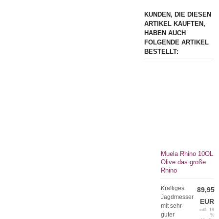
KUNDEN, DIE DIESEN
ARTIKEL KAUFTEN,
HABEN AUCH
FOLGENDE ARTIKEL
BESTELLT:
Muela Rhino 10OL
Olive das große
Rhino
Kräftiges
89,95
Jagdmesser
EUR
mit sehr
inkl. 19
guter
%