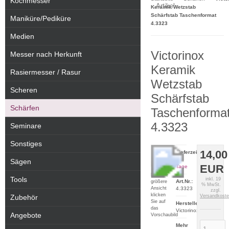
Kochmesser
Artikel
Keramik Wetzstab
Schärfstab Taschenformat
Maniküre/Pediküre
4.3323
Medien
Victorinox
Messer nach Herkunft
Keramik
Rasiermesser / Rasur
Wetzstab
Scheren
Schärfstab
Schärfen
Taschenforma
4.3323
Seminare
Sonstiges
14,00
Lieferzeit:
2-5
Sägen
EUR
Tage
Für eine
Tools
inkl. 19
Art.Nr.:
größere
% MwSt.
Ansicht
4.3323
zzgl.
klicken
Zubehör
Versandkost
Sie auf
Hersteller:
das
Victorinox
Angebote
Vorschaubild
Mehr