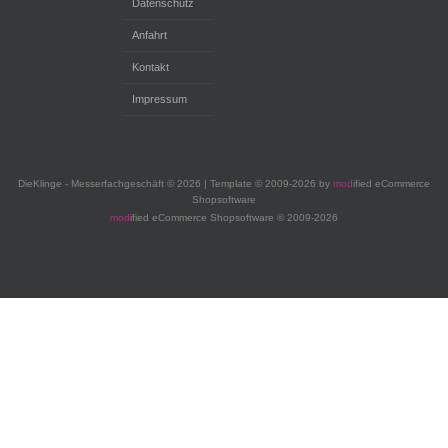
Datenschutz
Anfahrt
Kontakt
Impressum
DieKlinge - Messerfachgeschäft © 2026 | Template © 2009-2026 by
mod
ified eCommerce
Shopsoftware
mod
ified eCommerce Shopsoftware © 2009-2026