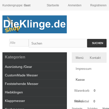
Kundengruppe:
Gast
Startseite
Anmelden
Registrieren
SUCHEN
Kategorien
Menü
Kontakt
Ausrüstung /Gear
Impressum
CustomMade Messer
Kasse
Feststehende Messer
Warenkorb
0
Hiebklingen
Klappmesser
Artikel
Merkzettel
0
Startseite
Schärfen
Victo