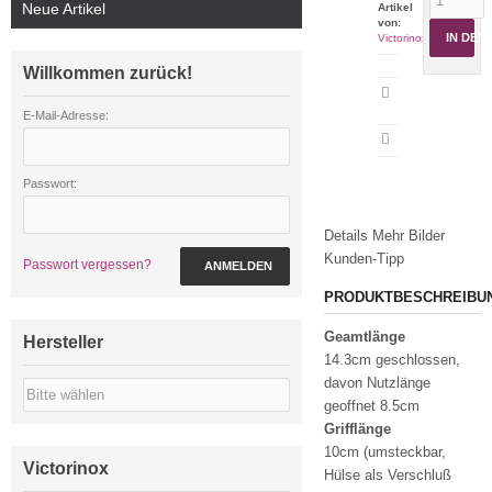
Neue Artikel
Artikel
von:
IN DE
Victorinox
Willkommen zurück!
Artikeldatenblatt
drucken
E-Mail-Adresse:
Passwort:
Details
Mehr Bilder
Kunden-Tipp
Passwort vergessen?
ANMELDEN
PRODUKTBESCHREIBU
Geamtlänge
Hersteller
14.3cm geschlossen,
davon Nutzlänge
geoffnet 8.5cm
Grifflänge
10cm (umsteckbar,
Victorinox
Hülse als Verschluß