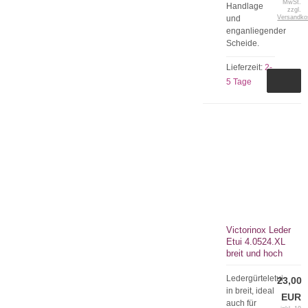
MwSt.
Handlage
zzgl.
und
Versandko
enganliegender
Scheide.
Lieferzeit:
2-
5 Tage
Victorinox Leder
Etui 4.0524.XL
breit und hoch
Ledergürteletui
23,00
in breit, ideal
EUR
auch für