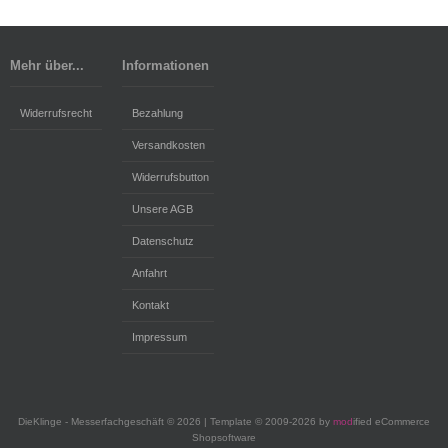
Mehr über...
Informationen
Widerrufsrecht
Bezahlung
Versandkosten
Widerrufsbutton
Unsere AGB
Datenschutz
Anfahrt
Kontakt
Impressum
DieKlinge - Messerfachgeschäft © 2026 | Template © 2009-2026 by
mod
ified eCommerce
Shopsoftware