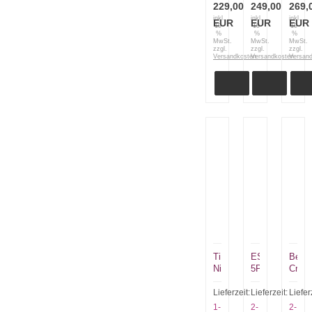
schwarzer
229,00
249,00
269,
Scheide
inkl.
inkl.
inkl.
EUR
EUR
EUR
19
19
19
%
%
%
MwSt.
MwSt.
MwSt.
zzgl.
zzgl.
zzgl.
Versandkosten
Versandkosten
Versan
Ti
ESEE
Benc
Nives
5P-
Croo
TK5
E
River
Black
mit
small
Lieferzeit:
Lieferzeit:
Liefer
Tactical
Kydexscheide
15085
1-
2-
2-