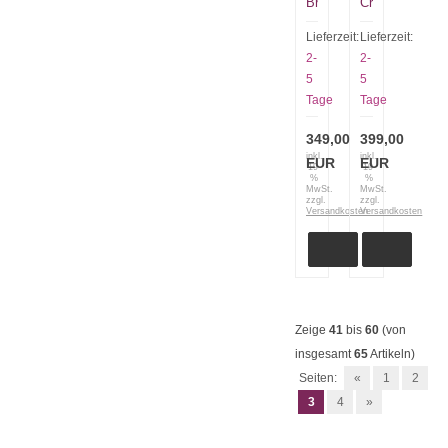
Bro
Crooked
8
River
BOB
large
Lieferzeit:
Lieferzeit:
Fieldcraft
15080-
2-
2-
green
2
5
5
Micarta
Tage
Tage
349,00
399,00
inkl.
inkl.
EUR
EUR
19
19
%
%
MwSt.
MwSt.
zzgl.
zzgl.
Versandkosten
Versandkosten
Zeige
41
bis
60
(von
insgesamt
65
Artikeln)
Seiten:
«
1
2
3
4
»