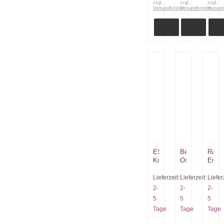
zzgl.
zzgl.
zzgl.
Versandkosten
Versandkosten
Versan
ESEE
Benchmade
Ray
Knives
Osborne
Ennis
ESEE
940-
Entre
6P-
2
Comp
Lieferzeit:
Lieferzeit:
Liefer
DE
black
Jagd
2-
2-
2-
Dark
plain
5
5
5
Earth
G10
Tage
Tage
Tage
plain
mit