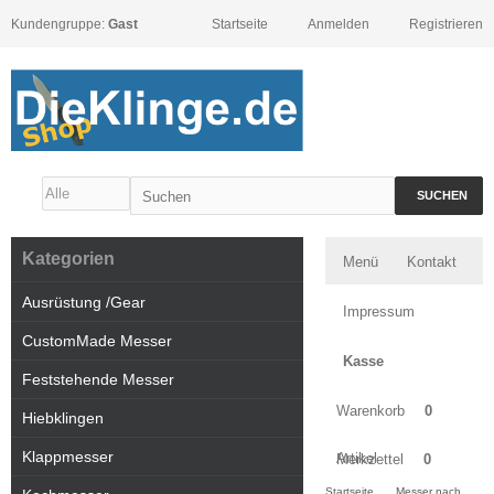
Kundengruppe:
Gast
Startseite
Anmelden
Registrieren
SUCHEN
Kategorien
Menü
Kontakt
Ausrüstung /Gear
Impressum
CustomMade Messer
Kasse
Feststehende Messer
Warenkorb
0
Hiebklingen
Klappmesser
Artikel
Merkzettel
0
Startseite
Messer nach