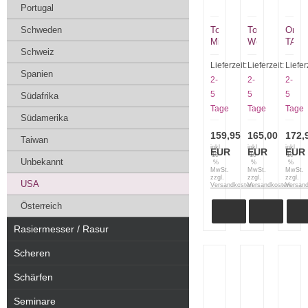
Portugal
Schweden
Tops
Tops
Ontar
Mini
Wolf
TAK
Schweiz
Tanimboca
Pup
1
Puukko
XL
ON
Lieferzeit:
Lieferzeit:
Liefer
Spanien
21-
WP0111
8602
2-
2-
2-
832
5
5
5
Südafrika
Tage
Tage
Tage
Südamerika
159,95
165,00
172,
Taiwan
inkl.
inkl.
inkl.
EUR
EUR
EUR
19
19
19
Unbekannt
%
%
%
MwSt.
MwSt.
MwSt.
zzgl.
zzgl.
zzgl.
USA
Versandkosten
Versandkosten
Versan
Österreich
Rasiermesser / Rasur
Scheren
Schärfen
Seminare