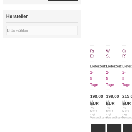
Hersteller
Ray
Winchester
Ontar
Ennis
Sunfish
RTA
Entrek
W1829110
II
Forester
mit
8628
Lieferzeit:
Lieferzeit:
Liefer
Jagdmesser
2
glatte
2-
2-
2-
im
Klingen
Schn
5
5
5
Bushcraftstil
plain
Tage
Tage
Tage
199,00
199,00
215,
inkl.
inkl.
inkl.
EUR
EUR
EUR
19
19
19
%
%
%
MwSt.
MwSt.
MwSt.
zzgl.
zzgl.
zzgl.
Versandkosten
Versandkosten
Versan