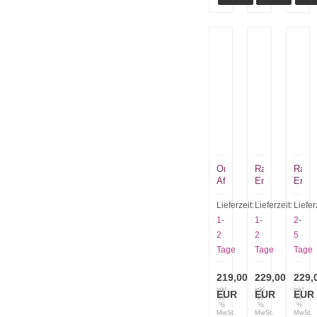
Ontario
Ray
Ray
Afghaan
Ennis
Ennis
Keiler
Entrek
Entre
9419
Scout
Back
Lieferzeit:
Lieferzeit:
Liefer
KBMF
Utility
1-
1-
2-
Mess
2
2
5
Tage
Tage
Tage
219,00
229,00
229,
inkl.
inkl.
inkl.
EUR
EUR
EUR
19
19
19
%
%
%
MwSt.
MwSt.
MwSt.