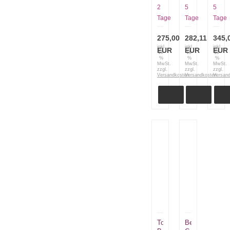
schwarz
2
2
5
5
und
Tage
Tage
Tage
schwarzer
Klinge
275,00
282,11
345,
inkl.
inkl.
inkl.
EUR
EUR
EUR
19
19
19
%
%
%
MwSt.
MwSt.
MwSt.
zzgl.
zzgl.
zzgl.
Versandkosten
Versandkosten
Versan
Tops
Benchmade