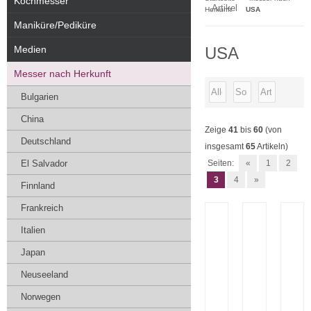
Kochmesser
Artikel
Herkunft
USA
Maniküre/Pediküre
Medien
USA
Messer nach Herkunft
Bulgarien
China
Zeige
41
bis
60
(von
Deutschland
insgesamt
65
Artikeln)
El Salvador
Seiten:
«
1
2
3
4
»
Finnland
Frankreich
Italien
Japan
Neuseeland
Norwegen