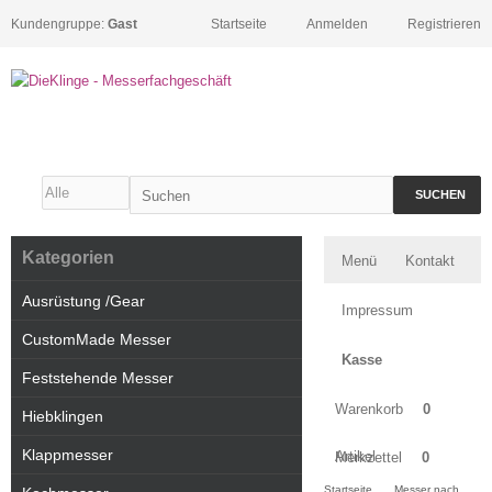
Kundengruppe:
Gast
Startseite
Anmelden
Registrieren
SUCHEN
Kategorien
Menü
Kontakt
Ausrüstung /Gear
Impressum
CustomMade Messer
Kasse
Feststehende Messer
Warenkorb
0
Hiebklingen
Klappmesser
Artikel
Merkzettel
0
Startseite
Messer nach