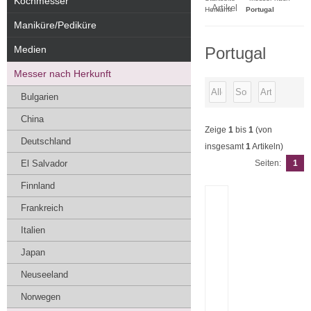
Kochmesser
Artikel
Herkunft
Portugal
Maniküre/Pediküre
Medien
Portugal
Messer nach Herkunft
Bulgarien
China
Zeige
1
bis
1
(von
Deutschland
insgesamt
1
Artikeln)
El Salvador
Seiten:
1
Finnland
Frankreich
Italien
Japan
Neuseeland
Norwegen