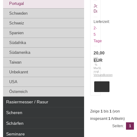
Portugal
Jose
Da
Schweden
Cruz
Klappmesser
Lieferzeit:
Schweiz
Merendeira
2-
Buchs
Spanien
5
stainless
Tage
Südafrika
Südamerika
20,00
inkl.
EUR
Taiwan
19
%
MwSt.
Unbekannt
zzgl.
Versandkosten
USA
Österreich
Rasiermesser / Rasur
Zeige
1
bis
1
(von
Scheren
insgesamt
1
Artikeln)
Schärfen
Seiten:
1
Seminare