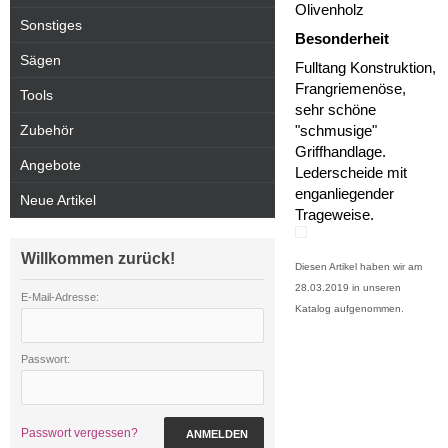
Olivenholz
Sonstiges
Besonderheit
Sägen
Fulltang Konstruktion,
Frangriemenöse,
Tools
sehr schöne
Zubehör
"schmusige"
Griffhandlage.
Angebote
Lederscheide mit
enganliegender
Neue Artikel
Trageweise.
Willkommen zurück!
Diesen Artikel haben wir am
28.03.2019 in unseren
E-Mail-Adresse:
Katalog aufgenommen.
Passwort:
Passwort vergessen?
ANMELDEN