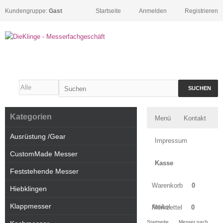
Kundengruppe:
Gast
Startseite
Anmelden
Registrieren
SUCHEN
Kategorien
Menü
Kontakt
Ausrüstung /Gear
Impressum
CustomMade Messer
Kasse
Feststehende Messer
Warenkorb
0
Hiebklingen
Klappmesser
Artikel
Merkzettel
0
Startseite
Messer nach