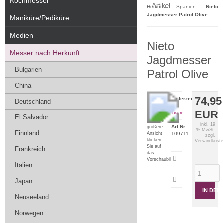
Kochmesser
Artikel
Herkunft
Spanien
Nieto
Jagdmesser Patrol Olive
Maniküre/Pediküre
Medien
Nieto
Messer nach Herkunft
Jagdmesser
Bulgarien
Patrol Olive
China
74,95
Lieferzeit:
Deutschland
2-5
EUR
Tage
El Salvador
Für eine
inkl. 19
Art.Nr.:
größere
% MwSt.
Finnland
Ansicht
109711
zzgl.
klicken
Versandkost
Sie auf
Frankreich
das
Artikeldatenblatt
Vorschaubild
Italien
drucken
Japan
IN DE
Neuseeland
Norwegen