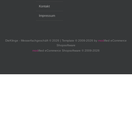
Kontakt
Impressum
DieKlinge - Messerfachgeschäft © 2026 | Template © 2009-2026 by
mod
ified eCommerce
Shopsoftware
mod
ified eCommerce Shopsoftware © 2009-2026