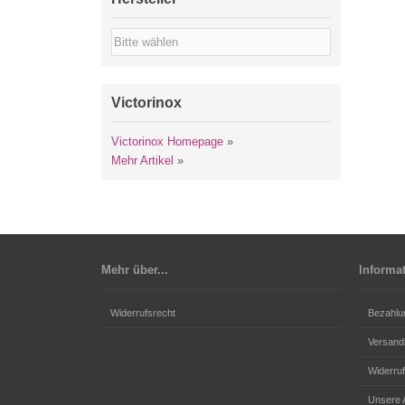
Victorinox
Victorinox Homepage
»
Mehr Artikel
»
Mehr über...
Informa
Widerrufsrecht
Bezahlu
Versand
Widerru
Unsere