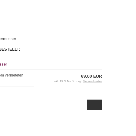
iermesser.
BESTELLT:
sser
em vernieteten
69,00 EUR
inkl. 19 % MwSt. zzgl.
Versandkosten