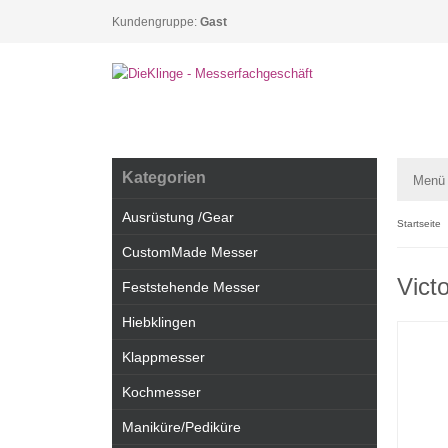
Kundengruppe:
Gast
Kategorien
Menü
Ausrüstung /Gear
Startseite
CustomMade Messer
Vict
Feststehende Messer
Hiebklingen
Klappmesser
Kochmesser
Maniküre/Pediküre