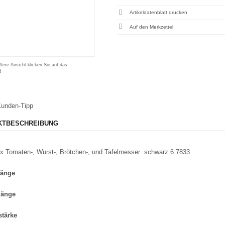
Artikeldatenblatt drucken
ßere Ansicht klicken Sie auf das
d
unden-Tipp
KTBESCHREIBUNG
ox Tomaten-, Wurst-, Brötchen-, und Tafelmesser schwarz 6.7833
länge
länge
stärke