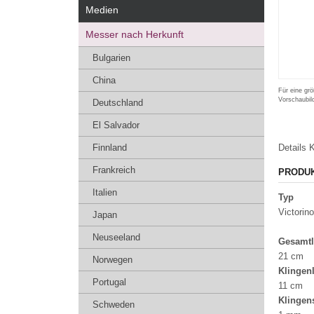
Medien
Messer nach Herkunft
Bulgarien
China
Für eine grö
Vorschaubil
Deutschland
El Salvador
Finnland
Details
K
Frankreich
PRODU
Italien
Typ
Victorin
Japan
Neuseeland
Gesamt
21 cm
Norwegen
Klingen
Portugal
11 cm
Klingen
Schweden