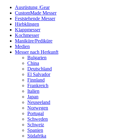
Ausrüstung /Gear
CustomMade Messer
Feststehende Messer
Hiebklingen
Klappmesser
Kochmesser
Maniküre/Pediküre
Medien
Messer nach Herkunft
Bulgarien
China
Deutschland
El Salvador
Finnland
Frankreich
Italien
Japan
Neuseeland
Norwegen
Portugal
Schweden
Schweiz
Spanien
Südafrika