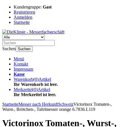
Kundengruppe:
Gast
Registrieren
Anmelden
Startseite
Suchen
Suchen
Menü
Kontakt
Impressum
Kasse
Warenkorb
(
0
)
Artikel
Ihr Warenkorb ist leer.
Merkzettel
(
0
)
Artikel
Ihr Merkzettel ist leer.
Startseite
Messer nach Herkunft
Schweiz
Victorinox Tomaten-,
Wurst-, Brötchen-, Tafelmesser orange 6.7836.L119
Victorinox Tomaten-, Wurst-,