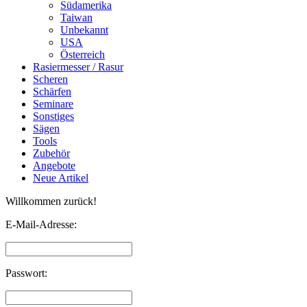
Südamerika
Taiwan
Unbekannt
USA
Österreich
Rasiermesser / Rasur
Scheren
Schärfen
Seminare
Sonstiges
Sägen
Tools
Zubehör
Angebote
Neue Artikel
Willkommen zurück!
E-Mail-Adresse:
Passwort: