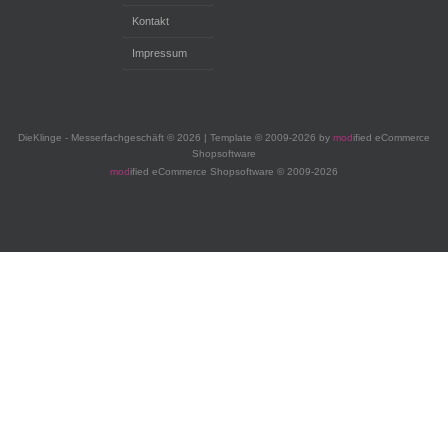
Kontakt
Impressum
DieKlinge - Messerfachgeschäft © 2026 | Template © 2009-2026 by
mod
ified eCommerce
Shopsoftware
mod
ified eCommerce Shopsoftware © 2009-2026