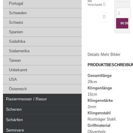
das
Portugal
Artikeldatenblatt
Vorschaubild
drucken
Schweden
Schweiz
IN DE
Spanien
Südafrika
Südamerika
Details
Mehr Bilder
Taiwan
PRODUKTBESCHREIBU
Unbekannt
Gesamtlänge
USA
29cm
Klingenlänge
Österreich
15cm
Rasiermesser / Rasur
Klingenstärke
2mm
Scheren
Klingenstahl
Rostträger Stahl.
Schärfen
Griffmaterial
Seminare
Olivenholz