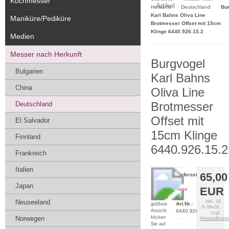
Kochmesser
Artikel
Herkunft
Deutschland
Bu
Karl Bahns Oliva Line
Maniküre/Pediküre
Brotmesser Offset mit 15cm
Klinge 6440.926.15.2
Medien
Messer nach Herkunft
Burgvogel
Bulgarien
Karl Bahns
China
Oliva Line
Brotmesser
Deutschland
Offset mit
El Salvador
15cm Klinge
Finnland
6440.926.15.2
Frankreich
Italien
65,00
Lieferzeit:
2-5
Japan
EUR
Tage
Für eine
Neuseeland
inkl. 19
Art.Nr.:
größere
% MwSt.
Ansicht
6440.926.15.2
zzgl.
klicken
Norwegen
Versandkost
Sie auf