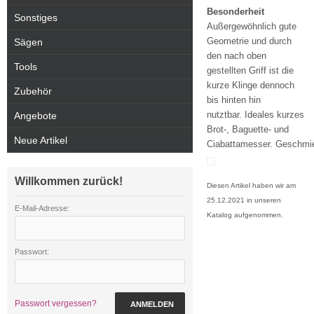
Besonderheit
Sonstiges
Außergewöhnlich gute
Geometrie und durch
Sägen
den nach oben
Tools
gestellten Griff ist die
kurze Klinge dennoch
Zubehör
bis hinten hin
nutztbar. Ideales kurzes
Angebote
Brot-, Baguette- und
Neue Artikel
Ciabattamesser. Geschmi
Willkommen zurück!
Diesen Artikel haben wir am
25.12.2021 in unseren
E-Mail-Adresse:
Katalog aufgenommen.
Passwort:
Passwort vergessen?
ANMELDEN