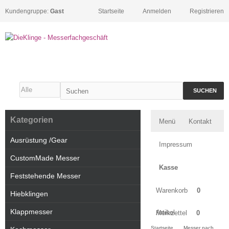
Kundengruppe:
Gast
Startseite
Anmelden
Registrieren
SUCHEN
Kategorien
Menü
Kontakt
Ausrüstung /Gear
Impressum
CustomMade Messer
Kasse
Feststehende Messer
Warenkorb
0
Hiebklingen
Klappmesser
Artikel
Merkzettel
0
Startseite
Messer nach