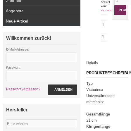
Zubehör
Artikel
von:
IN DE
Angebote
Victorinox
Neue Artikel
Artikeldatenblatt
drucken
Willkommen zurück!
E-Mail-Adresse:
Details
Passwort:
PRODUKTBESCHREIBU
Typ
Passwort vergessen?
Victorinox
ANMELDEN
Universalmesser
mittelspitz
Hersteller
Gesamtlänge
21 cm
Klingenlänge