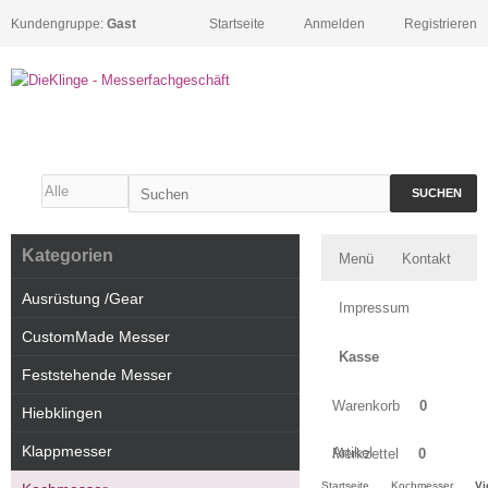
Kundengruppe:
Gast
Startseite
Anmelden
Registrieren
SUCHEN
Kategorien
Menü
Kontakt
Ausrüstung /Gear
Impressum
CustomMade Messer
Kasse
Feststehende Messer
Warenkorb
0
Hiebklingen
Klappmesser
Artikel
Merkzettel
0
Startseite
Kochmesser
Vi