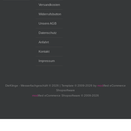
Versandkosten
Widerrufsbutton
Unsere AGB
Datenschutz
Anfahrt
Kontakt
Impressum
DieKlinge - Messerfachgeschäft © 2026 | Template © 2009-2026 by
mod
ified eCommerce
Shopsoftware
mod
ified eCommerce Shopsoftware © 2009-2026