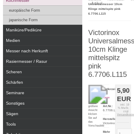
Kochmesser
Artikel
Universalmesser 10cm
Klinge mittelspitz pink
europäische Form
6.7706.L115
japanische Form
Maniküre/Pediküre
Victorinox
Universalmess
Medien
10cm Klinge
Messer nach Herkunft
mittelspitz
Rasiermesser / Rasur
pink
Scheren
6.7706.L115
Schärfen
5,90
Lieferzeit:
Seminare
2-5
EUR
Tage
Für eine
Sonstiges
inkl. 19
Art.Nr.:
größere
% MwSt.
Ansicht
6.7706.L115
zzgl.
Sägen
klicken
Versandkost
Sie auf
Hersteller:
das
Victorinox
Tools
Vorschaubild
Mehr