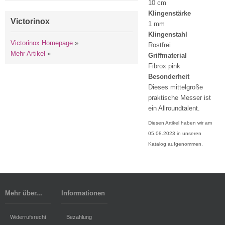
10 cm
Klingenstärke
Victorinox
1 mm
Klingenstahl
Victorinox Homepage
»
Rostfrei
Mehr Artikel
»
Griffmaterial
Fibrox pink
Besonderheit
Dieses mittelgroße
praktische Messer ist
ein Allroundtalent.
Diesen Artikel haben wir am
05.08.2023 in unseren
Katalog aufgenommen.
Mehr über...
Informationen
Widerrufsrecht
Bezahlung