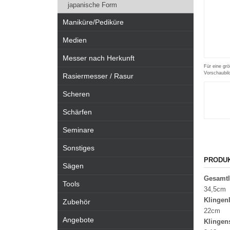
japanische Form
Maniküre/Pediküre
Medien
Messer nach Herkunft
Für eine grö
Vorschaubil
Rasiermesser / Rasur
Scheren
Schärfen
Seminare
Sonstiges
PRODU
Sägen
Gesamt
Tools
34,5cm
Klingen
Zubehör
22cm
Angebote
Klingen