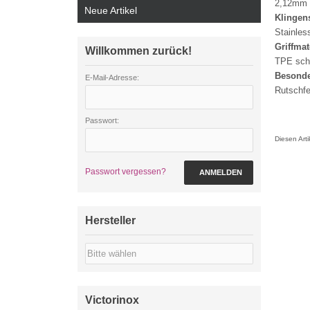
2,12mm
Neue Artikel
Klingen
Stainles
Griffmat
Willkommen zurück!
TPE sch
Besonde
E-Mail-Adresse:
Rutschfes
Passwort:
Diesen Art
Passwort vergessen?
ANMELDEN
Hersteller
Victorinox