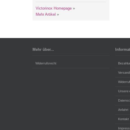
Victorinox Homepage
»
Mehr Artikel
»
Mehr über...
Informa
Widerrufsrecht
Bezahlu
Versand
Widerru
Unsere
Datensc
Anfahrt
Kontakt
Impres