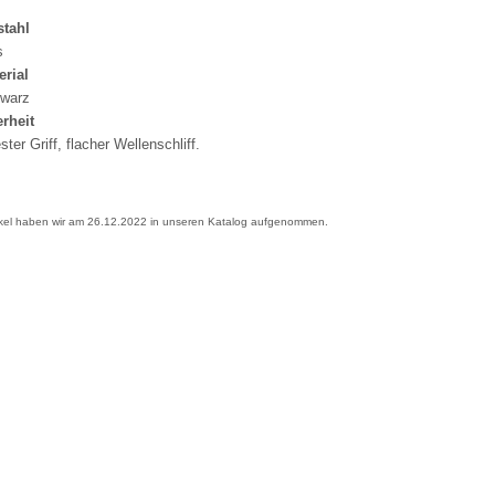
stahl
s
erial
warz
rheit
ter Griff, flacher Wellenschliff.
ikel haben wir am 26.12.2022 in unseren Katalog aufgenommen.