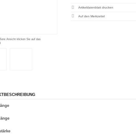
Artikeldatenblatt drucken
ßere Ansicht klicken Sie auf das
d
KTBESCHREIBUNG
länge
länge
stärke