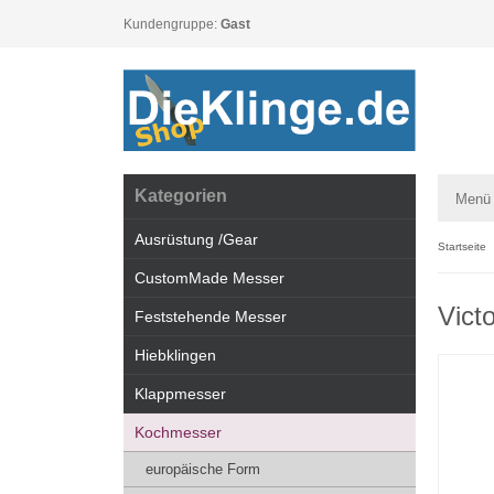
Kundengruppe:
Gast
Kategorien
Menü
Ausrüstung /Gear
Startseite
CustomMade Messer
Vict
Feststehende Messer
Hiebklingen
Klappmesser
Kochmesser
europäische Form