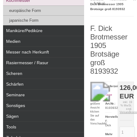
Kochmesser
Artikel
Dick Brotmesser 1905
Brotsäge groß 8193932
europäische Form
japanische Form
F. Dick
Maniküre/Pediküre
Brotmesser
Medien
1905
Messer nach Herkunft
Brotsäge
groß
Rasiermesser / Rasur
8193932
Scheren
Schärfen
126,0
Lieferzeit:
2-5
Seminare
EUR
Tage
Für eine
inkl. 19
Art.Nr.:
größere
Sonstiges
% MwSt.
Ansicht
8193932
zzgl.
klicken
Versandkost
Sägen
Sie auf
Hersteller:
das
F.
Vorschaubild
Dick
Tools
Mehr