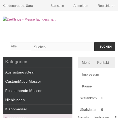
Kundengruppe:
Gast
Startseite
Anmelden
Registrieren
SUCHEN
Kategorien
Menü
Kontakt
Ausrüstung /Gear
Impressum
CustomMade Messer
Kasse
Feststehende Messer
Warenkorb
0
Hiebklingen
Klappmesser
Artikel
Merkzettel
0
Startseite
Kochmesser
F.