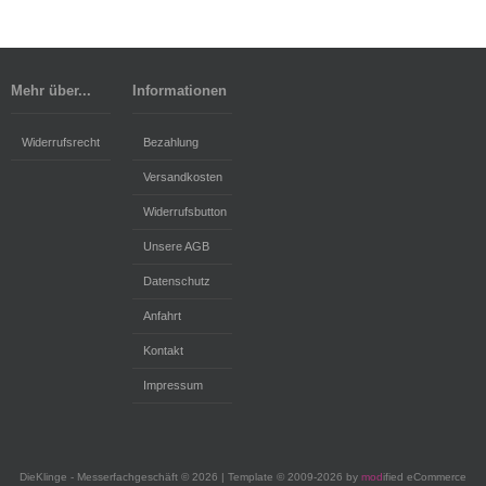
Mehr über...
Informationen
Widerrufsrecht
Bezahlung
Versandkosten
Widerrufsbutton
Unsere AGB
Datenschutz
Anfahrt
Kontakt
Impressum
DieKlinge - Messerfachgeschäft © 2026 | Template © 2009-2026 by
mod
ified eCommerce