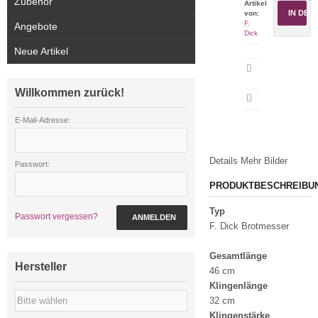
Zubehör
Artikel
IN DE
von:
F.
Angebote
Dick
Neue Artikel
Artikeldatenblatt
drucken
Willkommen zurück!
E-Mail-Adresse:
Details
Mehr Bilder
Passwort:
PRODUKTBESCHREIBU
Typ
Passwort vergessen?
ANMELDEN
F. Dick Brotmesser
Gesamtlänge
Hersteller
46 cm
Klingenlänge
32 cm
Klingenstärke