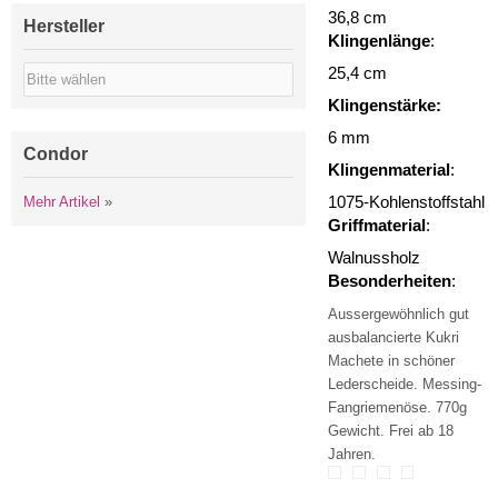
36,8 cm
Hersteller
Klingenlänge
:
25,4 cm
Klingenstärke:
6 mm
Condor
Klingenmaterial
:
Mehr Artikel
»
1075-Kohlenstoffstahl
Griffmaterial
:
Walnussholz
Besonderheiten
:
Aussergewöhnlich gut
ausbalancierte Kukri
Machete in schöner
Lederscheide. Messing-
Fangriemenöse. 770g
Gewicht. Frei ab 18
Jahren.