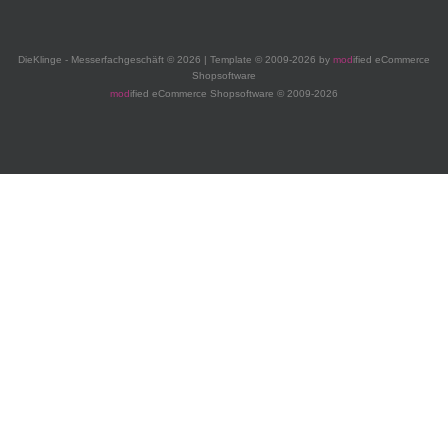
DieKlinge - Messerfachgeschäft © 2026 | Template © 2009-2026 by
mod
ified eCommerce
Shopsoftware
mod
ified eCommerce Shopsoftware © 2009-2026