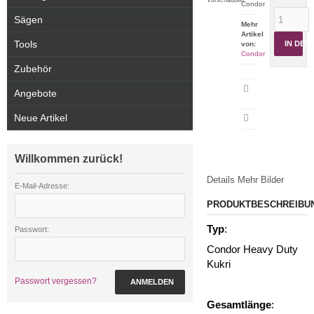
Condor
Sägen
Mehr
Artikel
Tools
IN DE
von:
Condor
Zubehör
Artikeldatenblatt
Angebote
drucken
Neue Artikel
Willkommen zurück!
Details
Mehr Bilder
E-Mail-Adresse:
PRODUKTBESCHREIBU
Typ
:
Passwort:
Condor Heavy Duty
Kukri
Passwort vergessen?
ANMELDEN
Gesamtlänge
: