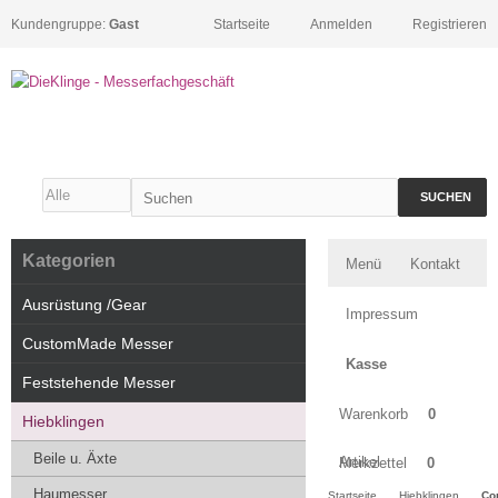
Kundengruppe:
Gast
Startseite
Anmelden
Registrieren
SUCHEN
Kategorien
Menü
Kontakt
Ausrüstung /Gear
Impressum
CustomMade Messer
Kasse
Feststehende Messer
Warenkorb
0
Hiebklingen
Beile u. Äxte
Artikel
Merkzettel
0
Haumesser
Startseite
Hiebklingen
Co