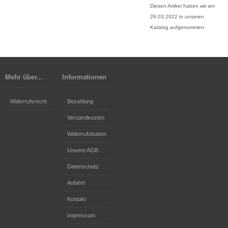
Diesen Artikel haben wir am
26.03.2022 in unseren
Katalog aufgenommen.
Mehr über...
Informationen
Widerrufsrecht
Bezahlung
Versandkosten
Widerrufsbutton
Unsere AGB
Datenschutz
Anfahrt
Kontakt
Impressum