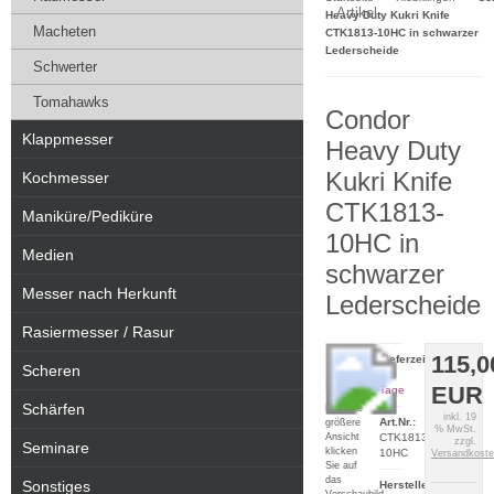
Artikel
Heavy Duty Kukri Knife
Macheten
CTK1813-10HC in schwarzer
Lederscheide
Schwerter
Tomahawks
Condor
Klappmesser
Heavy Duty
Kukri Knife
Kochmesser
CTK1813-
Maniküre/Pediküre
10HC in
Medien
schwarzer
Messer nach Herkunft
Lederscheide
Rasiermesser / Rasur
115,0
Lieferzeit:
Scheren
2-5
EUR
Tage
Schärfen
Für eine
inkl. 19
Art.Nr.:
größere
% MwSt.
Ansicht
CTK1813-
zzgl.
Seminare
klicken
10HC
Versandkost
Sie auf
das
Sonstiges
Hersteller:
Vorschaubild