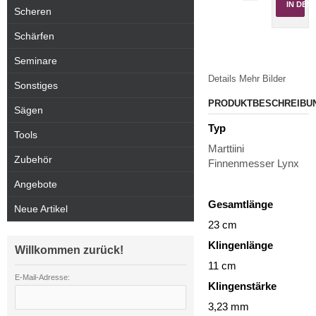
IN DE
Scheren
Schärfen
Seminare
Details
Mehr Bilder
Sonstiges
PRODUKTBESCHREIBU
Sägen
Typ
Tools
Marttiini
Zubehör
Finnenmesser Lynx
Angebote
Gesamtlänge
Neue Artikel
23 cm
Klingenlänge
Willkommen zurück!
11 cm
E-Mail-Adresse:
Klingenstärke
3,23 mm