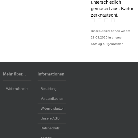
unterschiedlich
gemasert aus. Karton
zerknautscht.
Diesen Artikel haben wir am
28.03.2020 in unseren
Katalog aufgenommen.
Mehr über...
Informationen
Widerrufsrecht
Bezahlung
Versandkosten
Widerrufsbutton
Unsere AGB
Datenschutz
Anfahrt