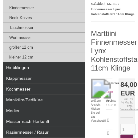
Artikel
Messer
Marttiini
Kindermesser
Finnenmesser Lynx
Kohlenstoffstahl 11cm Klinge
Neck Knives
Tauchmesser
Marttiini
Wurfmesser
Finnenmesser
größer 12 cm
Lynx
kleiner 12 cm
Kohlenstoffsta
11cm Klinge
Hiebklingen
Klappmesser
84,00
Lieferzeit:
2-5
Kochmesser
EUR
Tage
Für eine
Maniküre/Pediküre
inkl. 19
Art.Nr.:
größere
% MwSt.
Ansicht
189811
zzgl.
klicken
Versandkost
Medien
Sie auf
das
Artikeldatenblatt
Messer nach Herkunft
Vorschaubild
drucken
Rasiermesser / Rasur