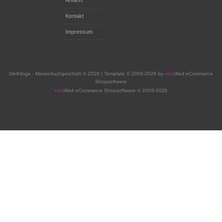
Kontakt
Impressum
DieKlinge - Messerfachgeschäft © 2026 | Template © 2009-2026 by
mod
ified eCommerce
Shopsoftware
mod
ified eCommerce Shopsoftware © 2009-2026