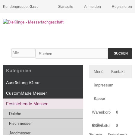
Kundengruppe:
Gast
Startseite
Anmelden
Registrieren
SUCHEN
Kategorien
Menü
Kontakt
Ausrüstung /Gear
Impressum
CustomMade Messer
Kasse
Feststehende Messer
Warenkorb
0
Dolche
Fischmesser
Artikel
Merkzettel
0
Jagdmesser
Startseite
Feststehende