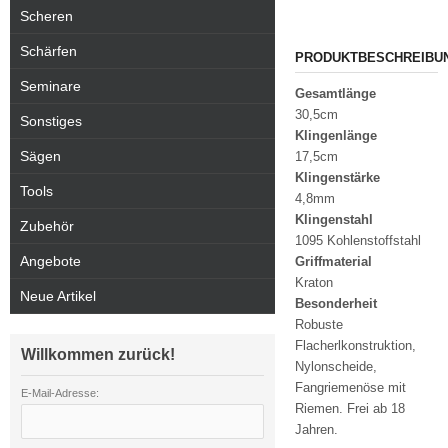
Scheren
Schärfen
PRODUKTBESCHREIBU
Seminare
Gesamtlänge
30,5cm
Sonstiges
Klingenlänge
Sägen
17,5cm
Klingenstärke
Tools
4,8mm
Klingenstahl
Zubehör
1095 Kohlenstoffstahl
Angebote
Griffmaterial
Kraton
Neue Artikel
Besonderheit
Robuste
Flacherlkonstruktion,
Willkommen zurück!
Nylonscheide,
Fangriemenöse mit
E-Mail-Adresse:
Riemen.
Frei ab 18
Jahren.