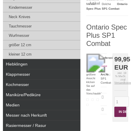
Artikel
Messer
Dolche
Ontario
Kindermesser
Spec Plus SP1 Combat
Neck Knives
Ontario Spec
Tauchmesser
Plus SP1
Wurfmesser
Combat
größer 12 cm
kleiner 12 cm
99,95
Lieferzeit:
2-5
Hiebklingen
EUR
Tage
Für eine
inkl. 19
Klappmesser
Art.Nr.:
größere
% MwSt.
Ansicht
SP1
zzgl.
klicken
Combat
Versandkost
Kochmesser
Sie auf
das
Vorschaubild
Maniküre/Pediküre
Artikeldatenblatt
drucken
Medien
IN DE
Messer nach Herkunft
Rasiermesser / Rasur