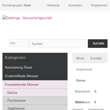
Kundengruppe:
Gast
Startseite
Anmelden
Registrieren
SUCHEN
Kategorien
Menü
Kontakt
Ausrüstung /Gear
Impressum
CustomMade Messer
Kasse
Feststehende Messer
Warenkorb
0
Dolche
Fischmesser
Artikel
Merkzettel
0
Jagdmesser
Startseite
Feststehende