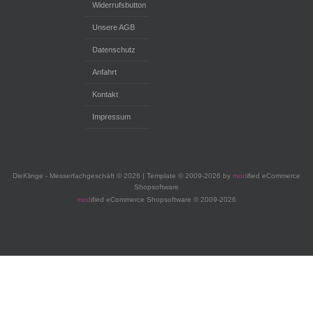
Widerrufsbutton
Unsere AGB
Datenschutz
Anfahrt
Kontakt
Impressum
DieKlinge - Messerfachgeschäft © 2026 | Template © 2009-2026 by
mod
ified eCommerce
Shopsoftware
mod
ified eCommerce Shopsoftware © 2009-2026