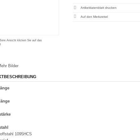
Artikeldatenblatt drucken
ßere Ansicht klicken Sie auf das
d
ehr Bilder
KTBESCHREIBUNG
länge
länge
stärke
stahl
offstahl 1095HCS