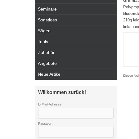
Griffmat
Polyprop
Seminare
Besonde
Sonstiges
210g lei
linkshan
Sägen
Tools
Zubehör
Angebote
Neue Artikel
Diesen Art
Willkommen zurück!
E-Mail-Adresse:
Passwort: