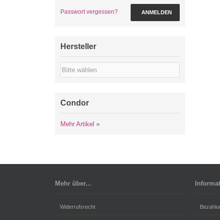
Passwort vergessen?
ANMELDEN
Hersteller
Condor
Mehr Artikel
»
Mehr über...
Informa
Widerrufsrecht
Bezahlu