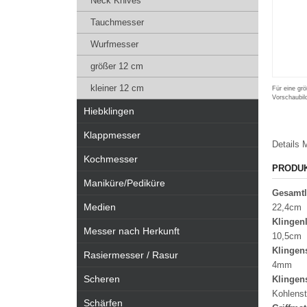
Neck Knives
Tauchmesser
Wurfmesser
größer 12 cm
kleiner 12 cm
Für eine grö
Vorschaubil
Hiebklingen
Klappmesser
Details
M
Kochmesser
PRODU
Maniküre/Pediküre
Gesamt
Medien
22,4cm
Klingen
Messer nach Herkunft
10,5cm
Klingen
Rasiermesser / Rasur
4mm
Scheren
Klingen
Kohlenst
Schärfen