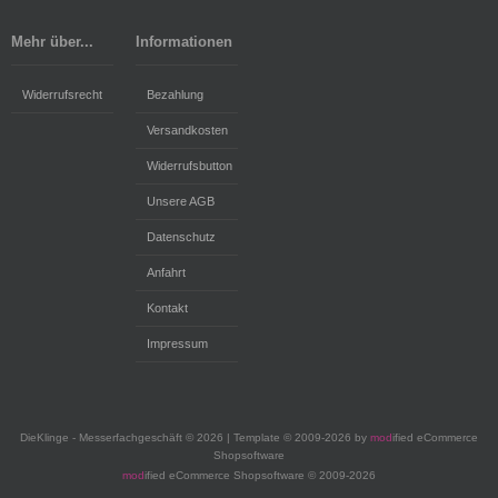
Mehr über...
Informationen
Widerrufsrecht
Bezahlung
Versandkosten
Widerrufsbutton
Unsere AGB
Datenschutz
Anfahrt
Kontakt
Impressum
DieKlinge - Messerfachgeschäft © 2026 | Template © 2009-2026 by
mod
ified eCommerce
Shopsoftware
mod
ified eCommerce Shopsoftware © 2009-2026