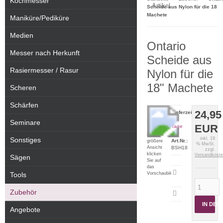
Kochmesser
Artikel
Scheide aus Nylon für die 18
Machete
Maniküre/Pediküre
Medien
Ontario
Messer nach Herkunft
Scheide aus
Rasiermesser / Rasur
Nylon für die
18" Machete
Scheren
Schärfen
24,95
Lieferzeit:
2-5
Seminare
EUR
Tage
Für eine
Sonstiges
inkl. 19
Art.Nr.:
größere
% MwSt.
Ansicht
BSH18
zzgl.
klicken
Versandkost
Sägen
Sie auf
das
Artikeldatenblatt
Vorschaubild
Tools
drucken
Zubehör
IN DE
Angebote