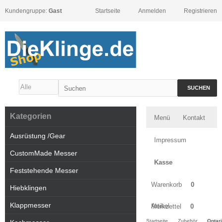
Kundengruppe:
Gast
Startseite
Anmelden
Registrieren
SUCHEN
Kategorien
Menü
Kontakt
Ausrüstung /Gear
Impressum
CustomMade Messer
Kasse
Feststehende Messer
Warenkorb
0
Hiebklingen
Klappmesser
Artikel
Merkzettel
0
Startseite
Zubehör
Ontar