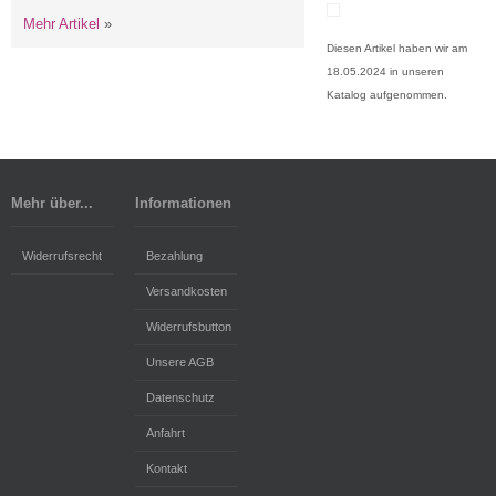
Mehr Artikel
»
Diesen Artikel haben wir am
18.05.2024 in unseren
Katalog aufgenommen.
Mehr über...
Informationen
Widerrufsrecht
Bezahlung
Versandkosten
Widerrufsbutton
Unsere AGB
Datenschutz
Anfahrt
Kontakt