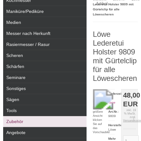
Kochmesser
Artikel
Lederetui Holster 9809 mit
Gürtelclip für alle
Maniküre/Pediküre
Löwescheren
Medien
Löwe
Messer nach Herkunft
Lederetui
Rasiermesser / Rasur
Holster 9809
Scheren
mit Gürtelclip
Schärfen
für alle
Löwescheren
Seminare
Sonstiges
48,00
Lieferzeit:
2-5
Sägen
EUR
Tage
Für eine
Tools
inkl. 19
Art.Nr.:
größere
% MwSt.
Ansicht
9809
zzgl.
klicken
Zubehör
Versandkost
Sie auf
Hersteller:
das
Löwe
Angebote
Vorschaubild
Mehr