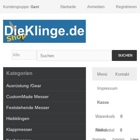
Kundengruppe:
Gast
Startseite
Anmelden
Registrieren
SUCHEN
Kategorien
Menü
Kontakt
Ausrüstung /Gear
Impressum
CustomMade Messer
Kasse
Feststehende Messer
Warenkorb
0
Hiebklingen
Klappmesser
Artikel
Merkzettel
0
Startseite
Zubehör
Löwe