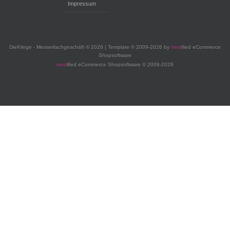
Impressum
DieKlinge - Messerfachgeschäft © 2026 | Template © 2009-2026 by
mod
ified eCommerce
Shopsoftware
mod
ified eCommerce Shopsoftware © 2009-2026