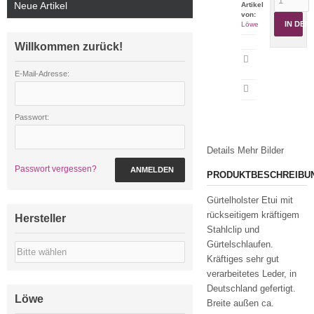
Neue Artikel
Artikel
von:
IN DE
Löwe
Willkommen zurück!
Artikeldatenblatt
drucken
E-Mail-Adresse:
Passwort:
Details
Mehr Bilder
Passwort vergessen?
ANMELDEN
PRODUKTBESCHREIBU
Gürtelholster Etui mit
rückseitigem kräftigem
Hersteller
Stahlclip und
Gürtelschlaufen.
Kräftiges sehr gut
verarbeitetes Leder, in
Deutschland gefertigt.
Löwe
Breite außen ca.