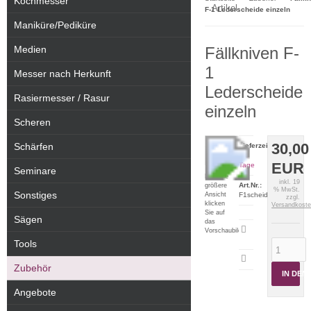
Kochmesser
Artikel
F-1 Lederscheide einzeln
Maniküre/Pediküre
Medien
Fällkniven F-
1
Messer nach Herkunft
Lederscheide
Rasiermesser / Rasur
einzeln
Scheren
30,00
Schärfen
Lieferzeit:
2-5
EUR
Tage
Seminare
Für eine
inkl. 19
Art.Nr.:
größere
% MwSt.
Sonstiges
Ansicht
F1scheide
zzgl.
klicken
Versandkost
Sie auf
Sägen
das
Artikeldatenblatt
Vorschaubild
drucken
Tools
Zubehör
IN DE
Angebote