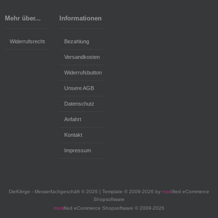
Mehr über...
Informationen
Widerrufsrecht
Bezahlung
Versandkosten
Widerrufsbutton
Unsere AGB
Datenschutz
Anfahrt
Kontakt
Impressum
DieKlinge - Messerfachgeschäft © 2026 | Template © 2009-2026 by
mod
ified eCommerce
Shopsoftware
mod
ified eCommerce Shopsoftware © 2009-2026