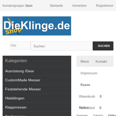
Kundengruppe:
Gast
Startseite
Anmelden
Registrieren
SUCHEN
Kategorien
Menü
Kontakt
Ausrüstung /Gear
Impressum
CustomMade Messer
Kasse
Feststehende Messer
Warenkorb
0
Hiebklingen
Klappmesser
Artikel
Merkzettel
0
Startseite
Zubehör
Fällk