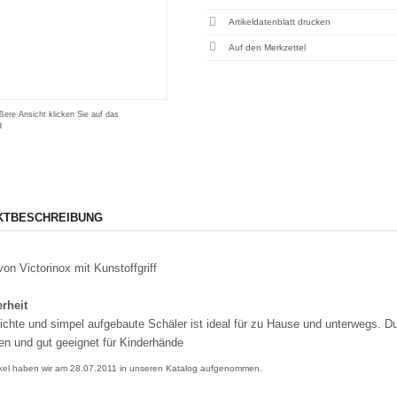
Artikeldatenblatt drucken
ßere Ansicht klicken Sie auf das
d
KTBESCHREIBUNG
von Victorinox mit Kunstoffgriff
rheit
eichte und simpel aufgebaute Schäler ist ideal für zu Hause und unterwegs. D
n und gut geeignet für Kinderhände
ikel haben wir am 28.07.2011 in unseren Katalog aufgenommen.