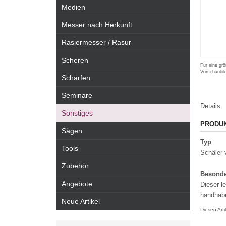
Medien
Messer nach Herkunft
Rasiermesser / Rasur
Scheren
Für eine grö
Vorschaubil
Schärfen
Seminare
Details
Sonstiges
PRODU
Sägen
Typ
Tools
Schäler 
Zubehör
Besonde
Angebote
Dieser l
handhabe
Neue Artikel
Diesen Art