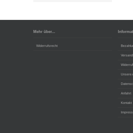
Mehr über...
Informa
Widerrufsrecht
Bezahlu
Versand
Widerru
Unsere
Datensc
Anfahrt
Kontakt
Impres