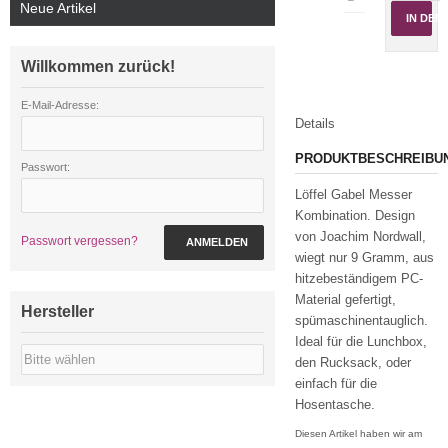
Neue Artikel
IN DE
Willkommen zurück!
E-Mail-Adresse:
Details
PRODUKTBESCHREIBU
Passwort:
Löffel Gabel Messer
Kombination. Design
von Joachim Nordwall,
Passwort vergessen?
ANMELDEN
wiegt nur 9 Gramm, aus
hitzebeständigem PC-
Material gefertigt,
Hersteller
spümaschinentauglich.
Ideal für die Lunchbox,
den Rucksack, oder
einfach für die
Hosentasche.
Diesen Artikel haben wir am