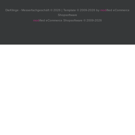
DieKlinge - Messerfachgeschäft © 2026 | Template © 2009-2026 by
mod
ified eCommerce
Shopsoftware
mod
ified eCommerce Shopsoftware © 2009-2026