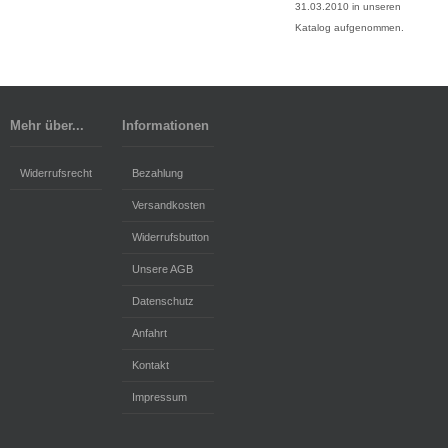
31.03.2010 in unseren
Katalog aufgenommen.
Mehr über...
Informationen
Widerrufsrecht
Bezahlung
Versandkosten
Widerrufsbutton
Unsere AGB
Datenschutz
Anfahrt
Kontakt
Impressum