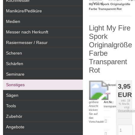
Kochmesser
Artikel
My Fire Spork Originalgröße
Farbe Transparent Rot
Maniküre/Pediküre
Medien
Light My Fire
Messer nach Herkunft
Spork
Rasiermesser / Rasur
Originalgröße
Farbe
Scheren
Transparent
Schärfen
Rot
Seminare
Sonstiges
3,95
Lieferzeit:
2-5
EUR
Tage
Sägen
Für eine
inkl. 19
Art.Nr.:
größere
% MwSt.
Tools
Ansicht
transparentrot
zzgl.
klicken
Versandkost
Sie auf
Zubehör
das
Artikeldatenblatt
Vorschaubild
drucken
Angebote