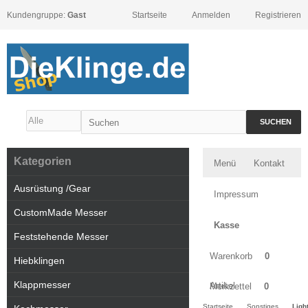
Kundengruppe:
Gast
Startseite
Anmelden
Registrieren
SUCHEN
Kategorien
Menü
Kontakt
Ausrüstung /Gear
Impressum
CustomMade Messer
Kasse
Feststehende Messer
Warenkorb
0
Hiebklingen
Klappmesser
Artikel
Merkzettel
0
Startseite
Sonstiges
Ligh