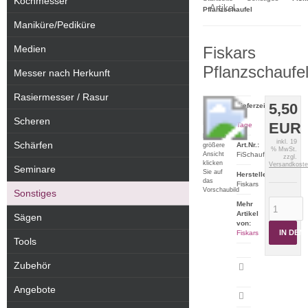
Kochmesser
Artikel
Pflanzschaufel
Maniküre/Pediküre
Medien
Fiskars
Pflanzschaufe
Messer nach Herkunft
Rasiermesser / Rasur
5,50
Lieferzeit:
2-5
Scheren
EUR
Tage
Für eine
inkl. 19
Schärfen
Art.Nr.:
größere
% MwSt.
Ansicht
FiSchauf
zzgl.
klicken
Versandkost
Seminare
Sie auf
Hersteller:
das
Fiskars
Vorschaubild
Sonstiges
Mehr
Artikel
Sägen
von:
IN DE
Fiskars
Tools
Zubehör
Artikeldatenblatt
drucken
Angebote