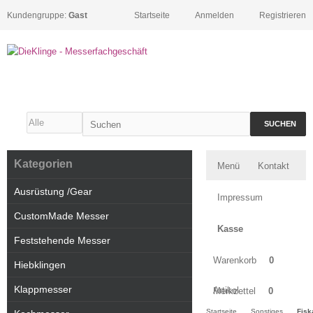
Kundengruppe:
Gast
Startseite
Anmelden
Registrieren
SUCHEN
Kategorien
Menü
Kontakt
Ausrüstung /Gear
Impressum
CustomMade Messer
Kasse
Feststehende Messer
Warenkorb
0
Hiebklingen
Klappmesser
Artikel
Merkzettel
0
Startseite
Sonstiges
Fisk