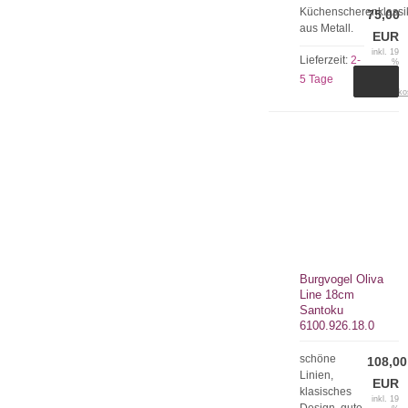
Küchenscherenklassi
75,00
aus Metall.
EUR
inkl. 19
Lieferzeit:
2-
%
MwSt.
5 Tage
zzgl.
Versandko
Burgvogel Oliva
Line 18cm
Santoku
6100.926.18.0
schöne
108,00
Linien,
EUR
klasisches
inkl. 19
Design, gute