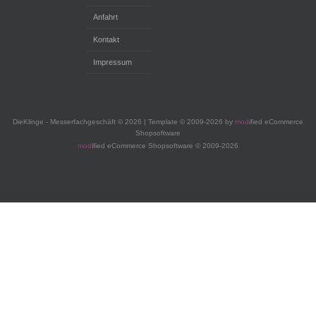
Anfahrt
Kontakt
Impressum
DieKlinge - Messerfachgeschäft © 2026 | Template © 2009-2026 by
mod
ified eCommerce
Shopsoftware
mod
ified eCommerce Shopsoftware © 2009-2026