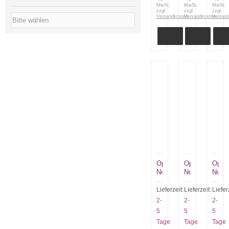
MwSt.
MwSt.
MwSt.
zzgl.
zzgl.
zzgl.
Versandkosten
Versandkosten
Versan
Opinel
Opinel
Opine
No
No
No
7
7
7
Kindermesser
Kindermesser
Kinde
Lieferzeit:
Lieferzeit:
Liefer
Naturholz
orange
pink
2-
2-
2-
5
5
5
Tage
Tage
Tage