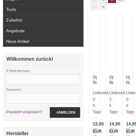
...
»
Tools
Zubehör
Angebote
Neue Artikel
Willkommen zurück!
E-Mail-Adresse:
Opinel
Opinel
Opine
No
No
No
7
7
7
Passwort:
grün
Kindermesser
Kinde
Lieferzeit:
Lieferzeit:
Liefer
mit
blau
grün
2-
2-
2-
Lederriemen
5
5
5
Passwort vergessen?
Tage
Tage
Tage
ANMELDEN
12,00
14,95
14,9
inkl.
inkl.
inkl.
EUR
EUR
EUR
Hersteller
19
19
19
%
%
%