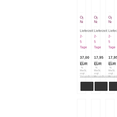
Opinel
Opinel
Opine
No
No
No
8
8
8
Olive
rot
schw
Lieferzeit:
Lieferzeit:
Liefer
in
Colorama
Colo
2-
2-
2-
Holzgeschenkbox
mit
mit
5
5
5
mit
Lederriemen
Leder
Tage
Tage
Tage
Etui
37,00
17,95
17,9
inkl.
inkl.
inkl.
EUR
EUR
EUR
19
19
19
%
%
%
MwSt.
MwSt.
MwSt.
zzgl.
zzgl.
zzgl.
Versandkosten
Versandkosten
Versan