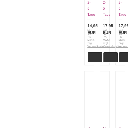
rot
Colorama
Colo
2-
2-
2-
mit
mit
5
5
5
Lederriemen
Leder
Tage
Tage
Tage
14,95
17,95
17,9
inkl.
inkl.
inkl.
EUR
EUR
EUR
19
19
19
%
%
%
MwSt.
MwSt.
MwSt.
zzgl.
zzgl.
zzgl.
Versandkosten
Versandkosten
Versan