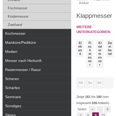
Artikel
Fischmesser
Klappmesser
Kindermesser
Zweihand
WEITERE
UNTERKATEGORIEN:
Kochmesser
Maniküre/Pediküre
Ei
Fi
Ki
Zw
nh
sc
nd
ei
an
h
er
ha
Medien
d
m
m
nd
es
es
Messer nach Herkunft
se
se
r
r
Rasiermesser / Rasur
Scheren
Schärfen
Seminare
Zeige
161
bis
180
(von
insgesamt
326
Artikeln)
Sonstiges
Seiten:
«
...
6
Sägen
7
8
9
10