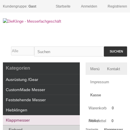
Kundengruppe:
Gast
Startseite
Anmelden
Registrieren
SUCHEN
Kategorien
Menü
Kontakt
Ausrüstung /Gear
Impressum
CustomMade Messer
Kasse
Feststehende Messer
Warenkorb
0
Hiebklingen
Klappmesser
Artikel
Merkzettel
0
Einhand
Startseite
Klappmesser