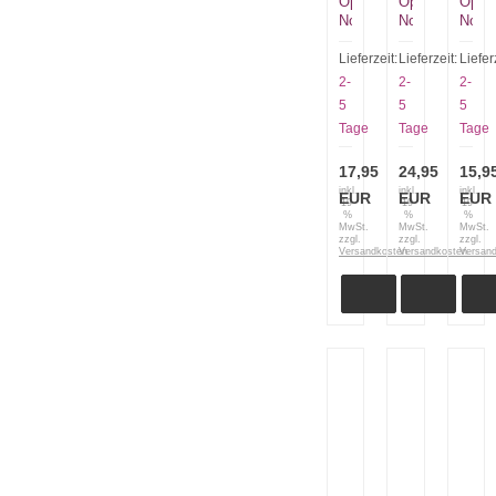
Opinel
Opinel
Opine
No
No
No
8
8
8
khaki
Luxusopinel
natur
Lieferzeit:
Lieferzeit:
Liefer
Colorama
Padouk
mit
2-
2-
2-
mit
Leder
5
5
5
Lederriemen
Tage
Tage
Tage
17,95
24,95
15,9
inkl.
inkl.
inkl.
EUR
EUR
EUR
19
19
19
%
%
%
MwSt.
MwSt.
MwSt.
zzgl.
zzgl.
zzgl.
Versandkosten
Versandkosten
Versan