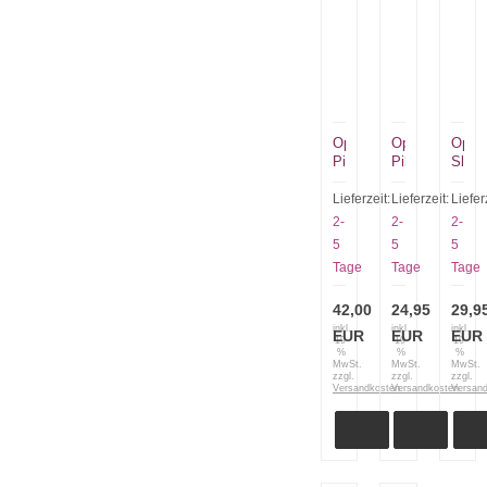
Opinel
Opinel
Opine
Pilzmesser
Pilzmesser
Slim
No
No
No
8
8
12
Lieferzeit:
Lieferzeit:
Liefer
in
in
Effile
2-
2-
2-
Holzgeschenkverpacku
Pappschachtel
Padu
5
5
5
mit
Tage
Tage
Tage
Etui
42,00
24,95
29,9
inkl.
inkl.
inkl.
EUR
EUR
EUR
19
19
19
%
%
%
MwSt.
MwSt.
MwSt.
zzgl.
zzgl.
zzgl.
Versandkosten
Versandkosten
Versan