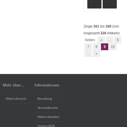
Zeige
161
bis
180
(von
insgesamt
326
Artikeln)
Seiten:
«
...
6
7
8
9
10
...
»
Mehr über...
Informationen
Widerrufsrecht
Bezahlung
Versandkosten
Widerrufsbutton
Unsere AGB