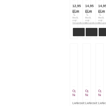
12,95
14,95
14,9
inkl.
inkl.
inkl.
EUR
EUR
EUR
19
19
19
%
%
%
MwSt.
MwSt.
MwSt.
zzgl.
zzgl.
zzgl.
Versandkosten
Versandkosten
Versan
Opinel
Opinel
Opine
No
No
No
7
8
8
Kindermesser
blau
burgu
Lieferzeit:
Lieferzeit:
Liefer