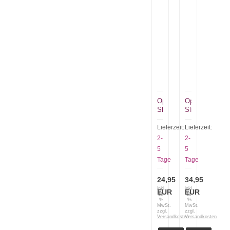
Opinel
Opinel
Slim
Slim
No
No
15
15
Lieferzeit:
Lieferzeit:
Effile
Effile
2-
2-
Buche
Paduk
5
5
Tage
Tage
24,95
34,95
inkl.
inkl.
EUR
EUR
19
19
%
%
MwSt.
MwSt.
zzgl.
zzgl.
Versandkosten
Versandkosten