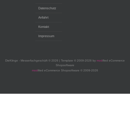
Datenschutz
Anfahrt
Kontakt
Impressum
DieKlinge - Messerfachgeschäft © 2026 | Template © 2009-2026 by
mod
ified eCommerce
Shopsoftware
mod
ified eCommerce Shopsoftware © 2009-2026