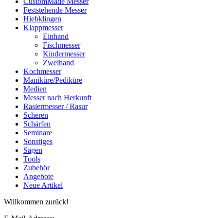
CustomMade Messer
Feststehende Messer
Hiebklingen
Klappmesser
Einhand
Fischmesser
Kindermesser
Zweihand
Kochmesser
Maniküre/Pediküre
Medien
Messer nach Herkunft
Rasiermesser / Rasur
Scheren
Schärfen
Seminare
Sonstiges
Sägen
Tools
Zubehör
Angebote
Neue Artikel
Willkommen zurück!