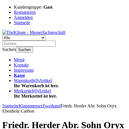
Kundengruppe:
Gast
Registrieren
Anmelden
Startseite
Suchen
Suchen
Menü
Kontakt
Impressum
Kasse
Warenkorb
(
0
)
Artikel
Ihr Warenkorb ist leer.
Merkzettel
(
0
)
Artikel
Ihr Merkzettel ist leer.
Startseite
Klappmesser
Zweihand
Friedr. Herder Abr. Sohn Oryx
Ebenholz Carbon
Friedr. Herder Abr. Sohn Oryx