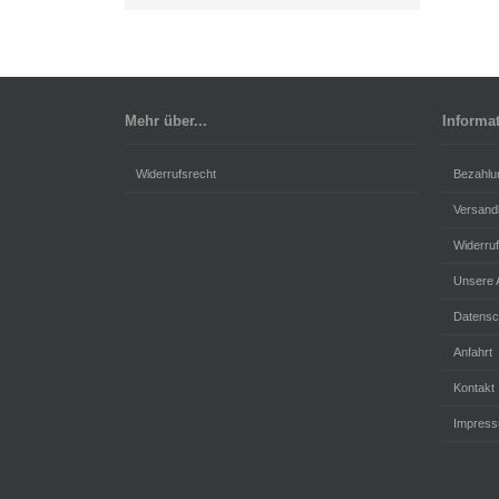
Mehr über...
Informa
Widerrufsrecht
Bezahlu
Versand
Widerru
Unsere
Datensc
Anfahrt
Kontakt
Impres