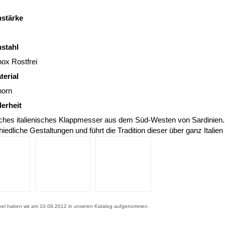
nstärke
nstahl
ox Rostfrei
terial
horn
erheit
ches italienisches Klappmesser aus dem Süd-Westen von Sardinien.
iedliche Gestaltungen und führt die Tradition dieser über ganz Italien
ikel haben wir am 10.08.2012 in unseren Katalog aufgenommen.