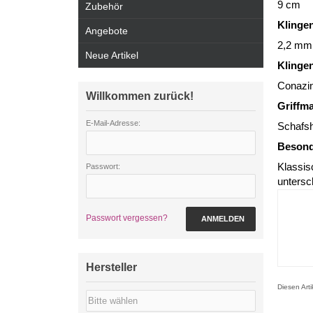
9 cm
Zubehör
Klinge
Angebote
2,2 mm
Neue Artikel
Klinge
Conazin
Willkommen zurück!
Griffma
E-Mail-Adresse:
Schafs
Besond
Klassis
Passwort:
untersch
Passwort vergessen?
ANMELDEN
Hersteller
Diesen Art