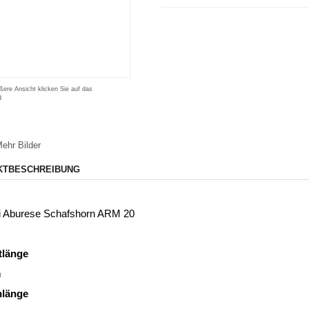
ßere Ansicht klicken Sie auf das
d
ehr Bilder
KTBESCHREIBUNG
i Aburese Schafshorn ARM 20
länge
m
nlänge