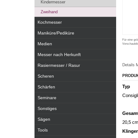
Kindermesser
Zweihand
Kochmesser
Maniküre/Pediküre
Für eine grö
Medien
Vorschaubil
Messer nach Herkunft
Details
M
Rasiermesser / Rasur
PRODU
Scheren
Typ
Schärfen
Consigl
Seminare
Sonstiges
Gesamt
Sägen
20,5 c
Tools
Klinge