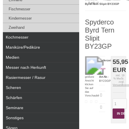
Artikel
Byrd Tern Slipit BY23GP
Fischmesser
Kindermesser
Spyderco
Zweihand
Byrd Tern
Slipit
Kochmesser
BY23GP
Maniküre/Pediküre
Medien
55,95
Lieferzeit:
2-5
Messer nach Herkunft
EUR
Tage
Für eine
inkl. 19
Rasiermesser / Rasur
Art.Nr.:
größere
% MwSt.
Ansicht
BY23GP
zzgl.
klicken
Versandkost
Scheren
Sie auf
das
Artikeldatenblatt
Vorschaubild
Schärfen
drucken
Seminare
IN DE
Sonstiges
Sägen