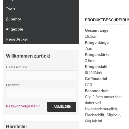
Tools
Zubehör
PRODUKTBESCHREIBU
Angebote
Gesamtlänge
16,3cm
Neue Artikel
Klingenlänge
7cm
Klingenstärke
Willkommen zurück!
2,6mm
Klingenstahl
E-Mail-Adresse:
8Cr13MoV
Griffmaterial
G10
Passwort:
Besonderheit
Clip 2-fach umsetzbar
daher voll
Passwort vergessen?
ANMELDEN
linkshändertauglich,
Flachschliff, Sliplock,
60g leicht!
Hersteller