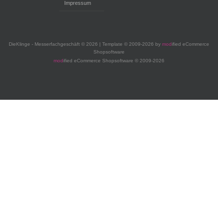
Impressum
DieKlinge - Messerfachgeschäft © 2026 | Template © 2009-2026 by
mod
ified eCommerce
Shopsoftware
mod
ified eCommerce Shopsoftware © 2009-2026