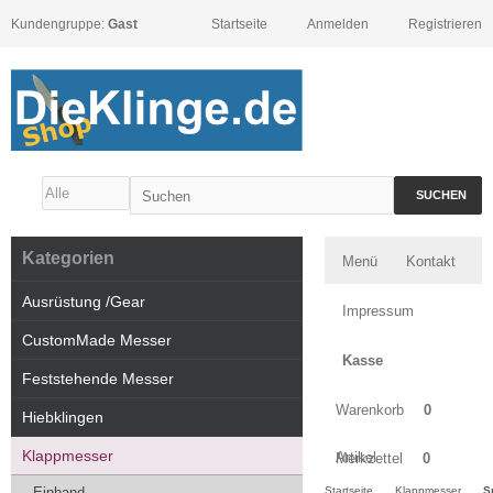
Kundengruppe:
Gast
Startseite
Anmelden
Registrieren
SUCHEN
Kategorien
Menü
Kontakt
Ausrüstung /Gear
Impressum
CustomMade Messer
Kasse
Feststehende Messer
Warenkorb
0
Hiebklingen
Klappmesser
Artikel
Merkzettel
0
Einhand
Startseite
Klappmesser
S