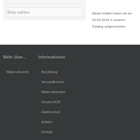
Diesen Artikel haben wir am
04.04.2019 in unseren
Katalog aufgenommen.
Mehr über...
Informationen
Widerrufsrecht
Bezahlung
Versandkosten
Widerrufsbutton
Unsere AGB
Datenschutz
Anfahrt
Kontakt