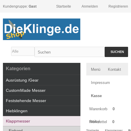
Kundengruppe:
Gast
Startseite
Anmelden
Registrieren
SUCHEN
Kategorien
Menü
Kontakt
Ausrüstung /Gear
Impressum
CustomMade Messer
Kasse
Feststehende Messer
Warenkorb
0
Hiebklingen
Klappmesser
Artikel
Merkzettel
0
Einhand
Startseite
Klappmesser
K