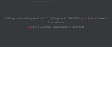
DieKlinge - Messerfachgeschäft © 2026 | Template © 2009-2026 by
mod
ified eCommerce
Shopsoftware
mod
ified eCommerce Shopsoftware © 2009-2026