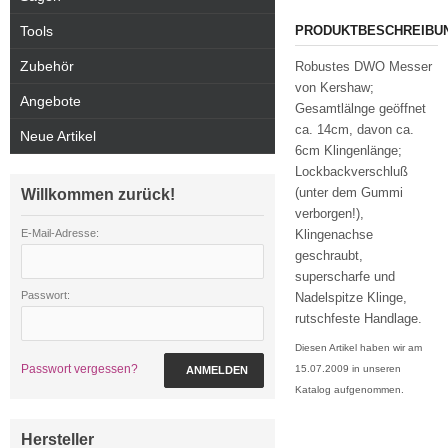
Tools
PRODUKTBESCHREIBU
Zubehör
Robustes DWO Messer
von Kershaw;
Angebote
Gesamtlälnge geöffnet
ca. 14cm, davon ca.
Neue Artikel
6cm Klingenlänge;
Lockbackverschluß
(unter dem Gummi
Willkommen zurück!
verborgen!),
E-Mail-Adresse:
Klingenachse
geschraubt,
superscharfe und
Passwort:
Nadelspitze Klinge,
rutschfeste Handlage.
Diesen Artikel haben wir am
Passwort vergessen?
15.07.2009 in unseren
ANMELDEN
Katalog aufgenommen.
Hersteller