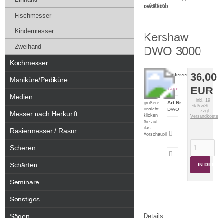
Artikel
DWO 3000
Fischmesser
Kindermesser
Kershaw
Zweihand
DWO 3000
Kochmesser
36,00
Lieferzeit:
Maniküre/Pediküre
2-5
EUR
Tage
Medien
Für eine
inkl. 19
Art.Nr.:
größere
% MwSt.
Ansicht
DWO
zzgl.
Messer nach Herkunft
klicken
Versandkost
Sie auf
das
Rasiermesser / Rasur
Artikeldatenblatt
Vorschaubild
drucken
Scheren
Schärfen
IN DE
Seminare
Sonstiges
Sägen
Details