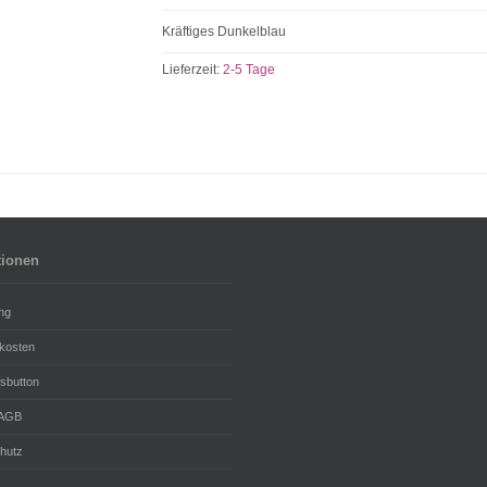
Kräftiges Dunkelblau
Lieferzeit:
2-5 Tage
tionen
ng
kosten
fsbutton
 AGB
hutz