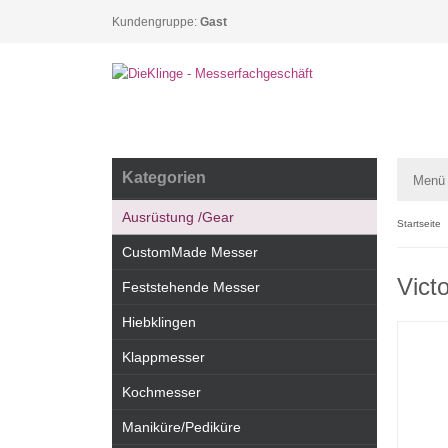
Kundengruppe:
Gast
Kategorien
Menü
Ausrüstung /Gear
Startseite
CustomMade Messer
Vict
Feststehende Messer
Hiebklingen
Klappmesser
Kochmesser
Maniküre/Pediküre