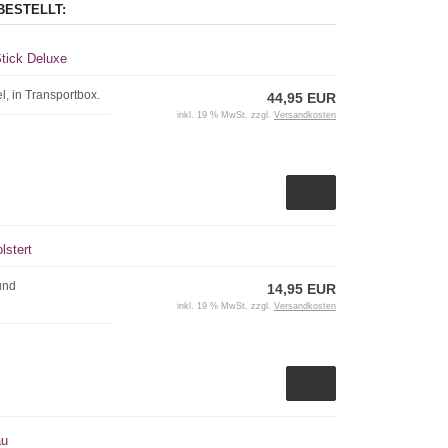
BESTELLT:
Stick Deluxe
l, in Transportbox.
44,95 EUR
inkl. 19 % MwSt. zzgl.
Versandkosten
lstert
und
14,95 EUR
inkl. 19 % MwSt. zzgl.
Versandkosten
au