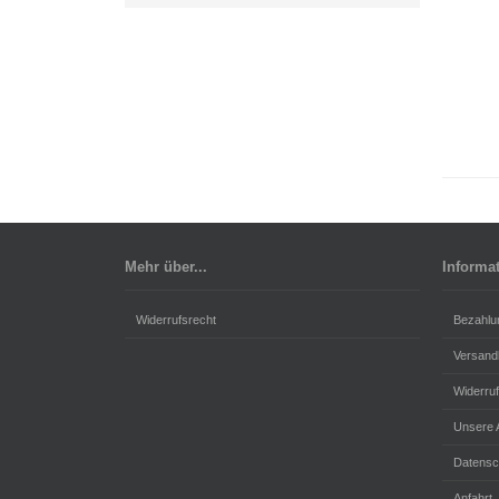
Mehr über...
Informa
Widerrufsrecht
Bezahlu
Versand
Widerru
Unsere
Datensc
Anfahrt