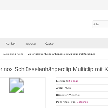
Kontakt
Impressum
Kasse
Ausrüstung /Gear
Victorinox Schlüsselanhängerclip Multiclip mit Karabiner
orinox Schlüsselanhängerclip Multiclip mit 
Lieferzeit:
2-5 Tage
Art.Nr.:
MClip
Hersteller:
Victorinox
Mehr Artikel von:
Victorinox