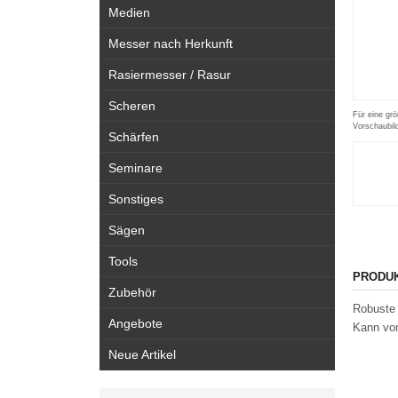
Medien
Messer nach Herkunft
Rasiermesser / Rasur
Scheren
Für eine grö
Vorschaubil
Schärfen
Seminare
Sonstiges
Sägen
Tools
PRODU
Zubehör
Robuste 
Angebote
Kann von
Neue Artikel