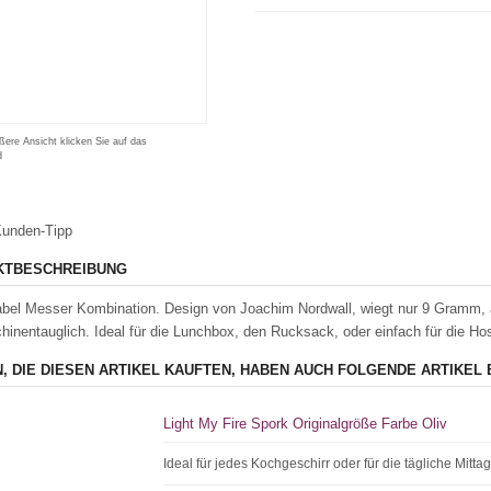
ßere Ansicht klicken Sie auf das
d
unden-Tipp
KTBESCHREIBUNG
abel Messer Kombination. Design von Joachim Nordwall, wiegt nur 9 Gramm, a
inentauglich. Ideal für die Lunchbox, den Rucksack, oder einfach für die Ho
, DIE DIESEN ARTIKEL KAUFTEN, HABEN AUCH FOLGENDE ARTIKEL 
Light My Fire Spork Originalgröße Farbe Oliv
Ideal für jedes Kochgeschirr oder für die tägliche Mitt