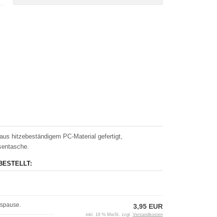
us hitzebeständigem PC-Material gefertigt,
sentasche.
BESTELLT:
agspause.
3,95 EUR
inkl. 19 % MwSt. zzgl.
Versandkosten