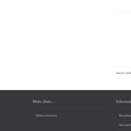
Diesen Art
Mehr über...
Informa
Widerrufsrecht
Bezahlu
Versand