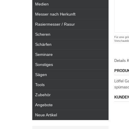
Medien
Messer nach Herkunft
Rasiermesser / Rasur
Scheren
Für eine grö
Vorschaubil
Schärfen
Seminare
Details
K
Sonstiges
PRODU
Sägen
Löffel G
Tools
spümasch
Zubehör
KUNDEN
Angebote
Neue Artikel