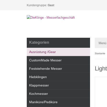
Kundengruppe:
Gast
Kategorien
Menü
Ausrüstung /Gear
Startseite
CustomMade Messer
Ligh
Feststehende Messer
Hiebklingen
Klappmesser
Kochmesser
Maniküre/Pediküre