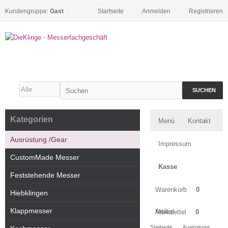
Kundengruppe:
Gast
Startseite
Anmelden
Registrieren
SUCHEN
Kategorien
Menü
Kontakt
Ausrüstung /Gear
Impressum
CustomMade Messer
Kasse
Feststehende Messer
Warenkorb
0
Hiebklingen
Klappmesser
Artikel
Merkzettel
0
Startseite
Ausrüstung