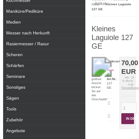
Kochmesser
Artikel
/Gear
Kleines Laguiole
127 GE
Maniküre/Pediküre
Medien
Kleines
Messer nach Herkunft
Laguiole 127
Rasiermesser / Rasur
GE
Scheren
70,00
Lieferzeit:
Schärfen
2-5
EUR
Tage
Für eine
Seminare
inkl. 19
Art.Nr.:
größere
% MwSt.
Ansicht
127
zzgl.
Sonstiges
klicken
GE
Versandkost
Sie auf
das
Sägen
Vorschaubild
Artikeldatenblatt
drucken
Tools
IN DE
Zubehör
Angebote