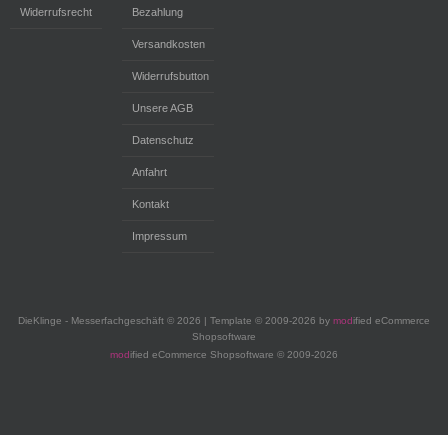
Widerrufsrecht
Bezahlung
Versandkosten
Widerrufsbutton
Unsere AGB
Datenschutz
Anfahrt
Kontakt
Impressum
DieKlinge - Messerfachgeschäft © 2026 | Template © 2009-2026 by
mod
ified eCommerce
Shopsoftware
mod
ified eCommerce Shopsoftware © 2009-2026