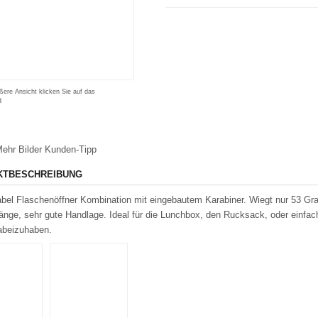
ßere Ansicht klicken Sie auf das
d
ehr Bilder
Kunden-Tipp
KTBESCHREIBUNG
abel Flaschenöffner Kombination mit eingebautem Karabiner. Wiegt nur 53 
nge, sehr gute Handlage. Ideal für die Lunchbox, den Rucksack, oder einfach 
abeizuhaben.