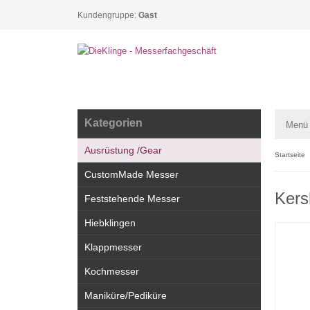
Kundengruppe:
Gast
Kategorien
Menü
Ausrüstung /Gear
Startseite
CustomMade Messer
Kers
Feststehende Messer
Hiebklingen
Klappmesser
Kochmesser
Maniküre/Pediküre