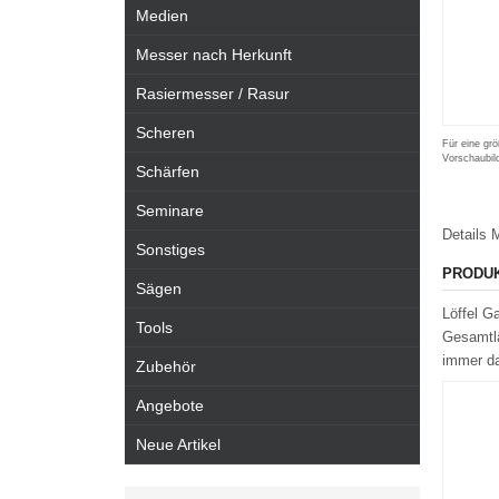
Medien
Messer nach Herkunft
Rasiermesser / Rasur
Scheren
Für eine grö
Vorschaubil
Schärfen
Seminare
Details
M
Sonstiges
PRODU
Sägen
Löffel G
Tools
Gesamtlä
immer d
Zubehör
Angebote
Neue Artikel