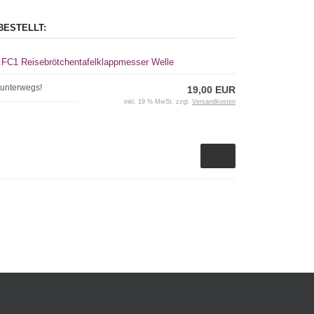
BESTELLT:
31.FC1 Reisebrötchentafelklappmesser Welle
 unterwegs!
19,00 EUR
inkl. 19 % MwSt. zzgl.
Versandkosten