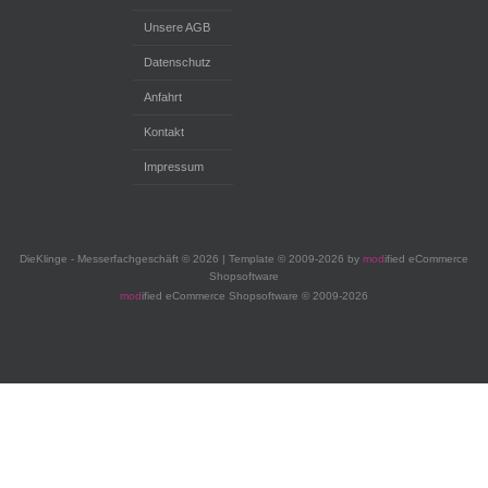
Unsere AGB
Datenschutz
Anfahrt
Kontakt
Impressum
DieKlinge - Messerfachgeschäft © 2026 | Template © 2009-2026 by
mod
ified eCommerce
Shopsoftware
mod
ified eCommerce Shopsoftware © 2009-2026