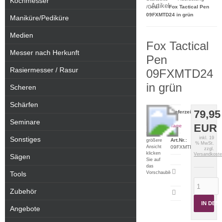
Kochmesser
Artikel
/Gear
Fox Tactical Pen
09FXMTD24 in grün
Maniküre/Pediküre
Medien
Fox Tactical
Messer nach Herkunft
Pen
Rasiermesser / Rasur
09FXMTD24
in grün
Scheren
Schärfen
79,95
Lieferzeit:
1-2
Seminare
EUR
Tage
Für eine
Sonstiges
inkl. 19
Art.Nr.:
größere
% MwSt.
Ansicht
09FXMTD
zzgl.
klicken
Versandkost
Sägen
Sie auf
das
Artikeldatenblatt
Vorschaubild
Tools
drucken
Zubehör
IN DE
Angebote