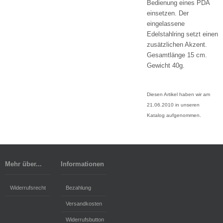
Bedienung eines PDA
einsetzen. Der
eingelassene
Edelstahlring setzt einen
zusätzlichen Akzent.
Gesamtlänge 15 cm.
Gewicht 40g.
Diesen Artikel haben wir am
21.06.2010 in unseren
Katalog aufgenommen.
Mehr über...
Informationen
Widerrufsrecht
Bezahlung
Versandkosten
Widerrufsbutton