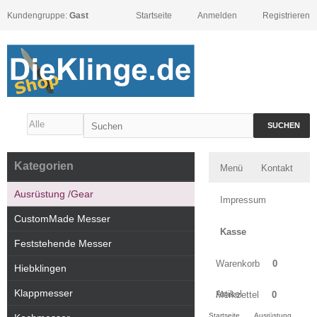
Kundengruppe:
Gast
Startseite
Anmelden
Registrieren
SUCHEN
Kategorien
Menü
Kontakt
Ausrüstung /Gear
Impressum
CustomMade Messer
Kasse
Feststehende Messer
Warenkorb
0
Hiebklingen
Klappmesser
Artikel
Merkzettel
0
Startseite
Ausrüstung