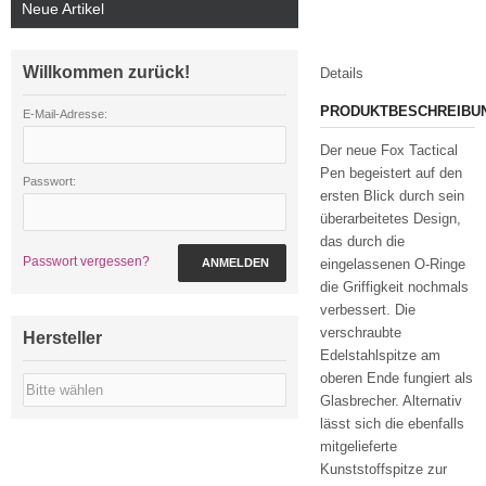
Neue Artikel
Willkommen zurück!
Details
PRODUKTBESCHREIBU
E-Mail-Adresse:
Der neue Fox Tactical
Pen begeistert auf den
Passwort:
ersten Blick durch sein
überarbeitetes Design,
das durch die
Passwort vergessen?
ANMELDEN
eingelassenen O-Ringe
die Griffigkeit nochmals
verbessert. Die
verschraubte
Hersteller
Edelstahlspitze am
oberen Ende fungiert als
Glasbrecher. Alternativ
lässt sich die ebenfalls
mitgelieferte
Kunststoffspitze zur