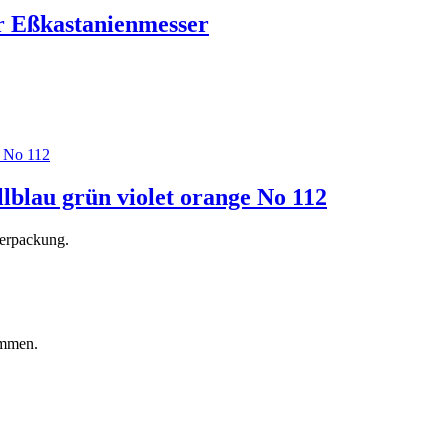
r Eßkastanienmesser
lblau grün violet orange No 112
verpackung.
ommen.