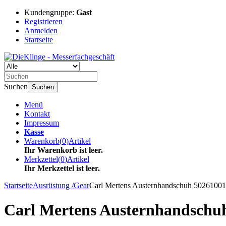
Kundengruppe:
Gast
Registrieren
Anmelden
Startseite
Suchen
Suchen
Menü
Kontakt
Impressum
Kasse
Warenkorb
(
0
)
Artikel
Ihr Warenkorb ist leer.
Merkzettel
(
0
)
Artikel
Ihr Merkzettel ist leer.
Startseite
Ausrüstung /Gear
Carl Mertens Austernhandschuh 50261001
Carl Mertens Austernhandschuh