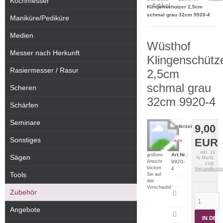
Kochmesser
Artikel
Klingenschützer 2,5cm
schmal grau 32cm 9920-4
Maniküre/Pediküre
Medien
Wüsthof
Messer nach Herkunft
Klingenschütz
Rasiermesser / Rasur
2,5cm
schmal grau
Scheren
32cm 9920-4
Schärfen
Seminare
9,00
Lieferzeit:
2-5
Sonstiges
EUR
Tage
Für eine
inkl. 19
Art.Nr.:
größere
Sägen
% MwSt.
Ansicht
9920-
zzgl.
klicken
4
Versandkost
Tools
Sie auf
das
Vorschaubild
Zubehör
Artikeldatenblatt
drucken
Angebote
IN DE