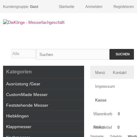
Kundengruppe:
Gast
Startseite
Anmelden
Registrieren
SUCHEN
Kategorien
Menü
Kontakt
Ausrüstung /Gear
Impressum
CustomMade Messer
Kasse
Feststehende Messer
Warenkorb
0
Hiebklingen
Klappmesser
Artikel
Merkzettel
0
Startseite
Zubehör
Wüsth