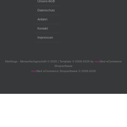
Unsere AGB
Datenschutz
Anfahrt
Kontakt
Impressum
DieKlinge - Messerfachgeschäft © 2026 | Template © 2009-2026 by
mod
ified eCommerce
Shopsoftware
mod
ified eCommerce Shopsoftware © 2009-2026